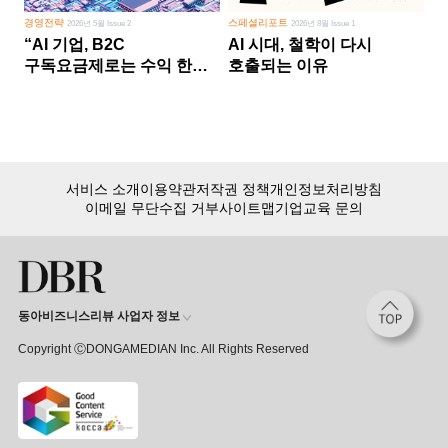
경영전략
스페셜리포트
2026년 5월 Issue 2
2026년 8월 Issue 1
“AI 기업, B2C
AI 시대, 철학이 다시
구독요금제로는 수익 한계
호출되는 이유
다른 사업 없이 AI 성장에만
의존 땐 위기”
서비스 소개
이용약관
저작권 정책
개인정보처리방침
이메일 무단수집 거부
사이트맵
기업교육 문의
동아비즈니스리뷰 사업자 정보
Copyright ⒸDONGAMEDIAN Inc. All Rights Reserved
회원 가입만 해도, DBR 월정액 서비스 첫 달 무료!
15,000여 건의 DBR 콘텐츠를
무제한으로 이용
하세요.
첫 달 무제한 이용