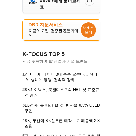
Askbiz에게 물어보세
GO
요
DBR 자문서비스
서비스
지금의 고민, 검증된 전문가에
보기
게
K-FOCUS TOP 5
지금 주목해야 할 산업과 기업 트렌드
1
엔비디아, 네이버 3대 주주 오른다… 한미
‘AI 생태계 동맹’ 결속력 강화
2
SK하이닉스, 美샌디스크와 HBF 첫 표준규
격 공개
3
LG전자 “못 따라 할 것” 반사율 0.5% OLED
구현
4
SK, 두산에 SK실트론 매각… 거래금액 2.3
조원