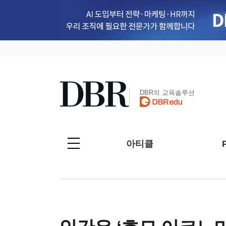
DBR의 교육솔루션
아티클