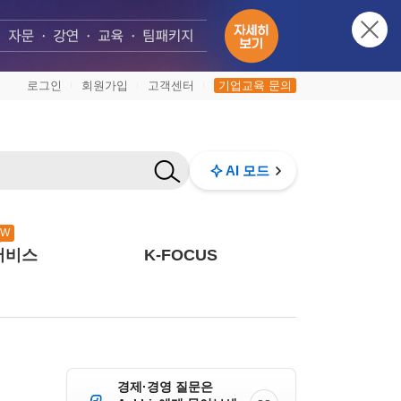
로그인
회원가입
고객센터
기업교육 문의
|
|
|
AI 모드
EW
서비스
K-FOCUS
경제·경영 질문은