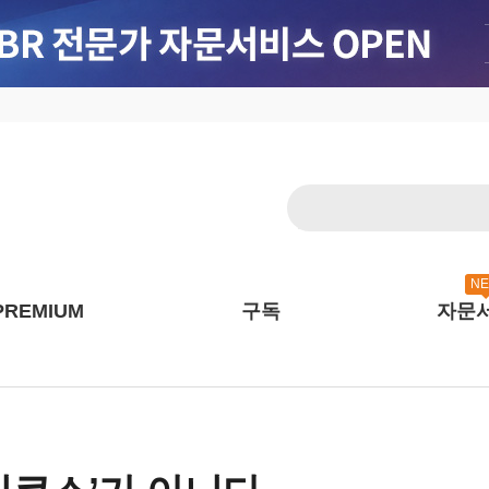
N
PREMIUM
구독
자문