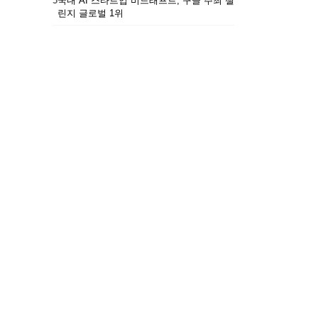
5
국내 AI 스타트업 비드래프트, 구글 주최 챌
린지 글로벌 1위