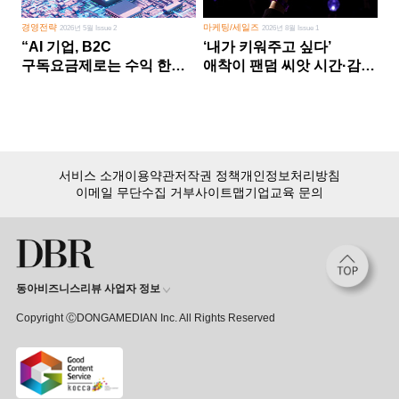
경영전략
마케팅/세일즈
2026년 5월 Issue 2
2026년 8월 Issue 1
“AI 기업, B2C
‘내가 키워주고 싶다’
구독요금제로는 수익 한계
애착이 팬덤 씨앗 시간·감정
다른 사업 없이 AI 성장에만
쏟다 보면 ‘정체성
의존 땐 위기”
공동체’로
서비스 소개
이용약관
저작권 정책
개인정보처리방침
이메일 무단수집 거부
사이트맵
기업교육 문의
동아비즈니스리뷰 사업자 정보
Copyright ⒸDONGAMEDIAN Inc. All Rights Reserved
회원 가입만 해도, DBR 월정액 서비스 첫 달 무료!
15,000여 건의 DBR 콘텐츠를
무제한으로 이용
하세요.
첫 달 무제한 이용