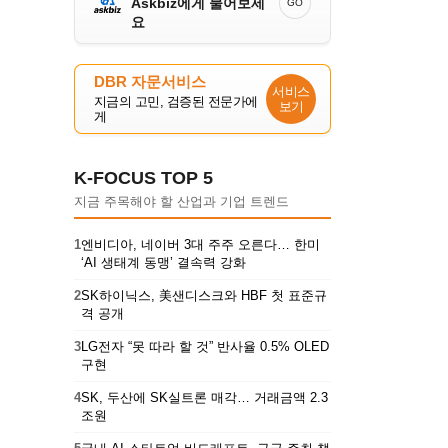
Askbiz에게 물어보세
GO
요
DBR 자문서비스
서비스
지금의 고민, 검증된 전문가에
보기
게
K-FOCUS TOP 5
지금 주목해야 할 산업과 기업 트렌드
1
엔비디아, 네이버 3대 주주 오른다… 한미
‘AI 생태계 동맹’ 결속력 강화
2
SK하이닉스, 美샌디스크와 HBF 첫 표준규
격 공개
3
LG전자 “못 따라 할 것” 반사율 0.5% OLED
구현
4
SK, 두산에 SK실트론 매각… 거래금액 2.3
조원