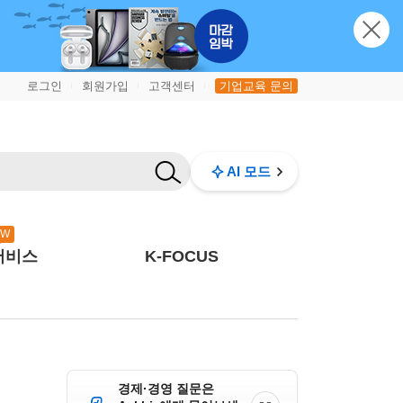
로그인
회원가입
고객센터
기업교육 문의
|
|
|
AI 모드
EW
서비스
K-FOCUS
경제·경영 질문은