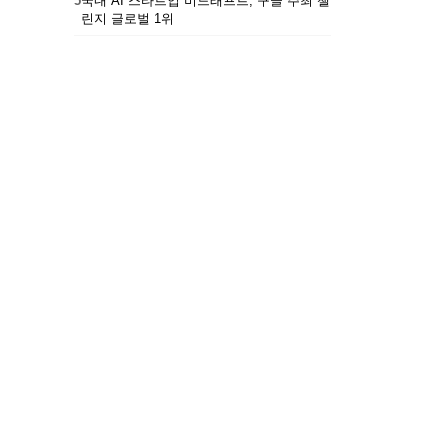
5
국내 AI 스타트업 비드래프트, 구글 주최 챌
린지 글로벌 1위