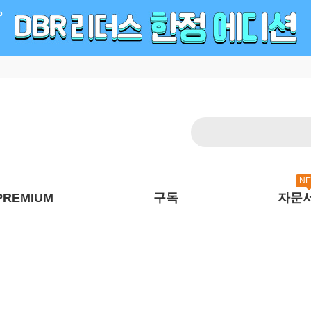
N
PREMIUM
구독
자문