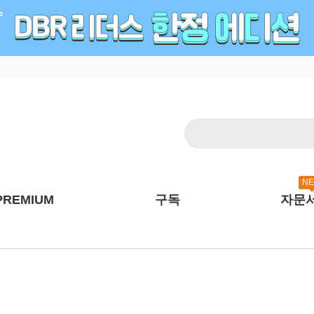
N
PREMIUM
구독
자문