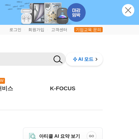
로그인
회원가입
고객센터
기업교육 문의
|
|
|
AI 모드
EW
서비스
K-FOCUS
아티클 AI 요약 보기
GO