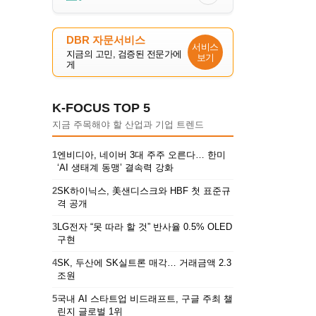
DBR 자문서비스
서비스
지금의 고민, 검증된 전문가에
보기
게
K-FOCUS TOP 5
지금 주목해야 할 산업과 기업 트렌드
1
엔비디아, 네이버 3대 주주 오른다… 한미
‘AI 생태계 동맹’ 결속력 강화
2
SK하이닉스, 美샌디스크와 HBF 첫 표준규
격 공개
3
LG전자 “못 따라 할 것” 반사율 0.5% OLED
구현
4
SK, 두산에 SK실트론 매각… 거래금액 2.3
조원
5
국내 AI 스타트업 비드래프트, 구글 주최 챌
린지 글로벌 1위