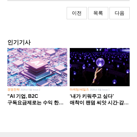
이전
목록
다음
인기기사
경영전략
마케팅/세일즈
2026년 5월 Issue 2
2026년 8월 Issue 1
“AI 기업, B2C
‘내가 키워주고 싶다’
구독요금제로는 수익 한계
애착이 팬덤 씨앗 시간·감정
다른 사업 없이 AI 성장에만
쏟다 보면 ‘정체성
의존 땐 위기”
공동체’로