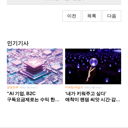
이전
목록
다음
인기기사
경영전략
마케팅/세일즈
2026년 5월 Issue 2
2026년 8월 Issue 1
“AI 기업, B2C
‘내가 키워주고 싶다’
구독요금제로는 수익 한계
애착이 팬덤 씨앗 시간·감정
다른 사업 없이 AI 성장에만
쏟다 보면 ‘정체성
의존 땐 위기”
공동체’로