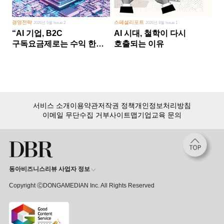
경영전략
스페셜리포트
2026년 5월 Issue 2
2026년 8월 Issue 1
“AI 기업, B2C
AI 시대, 철학이 다시
구독요금제로는 수익 한계
호출되는 이유
다른 사업 없이 AI 성장에만
의존 땐 위기”
서비스 소개
이용약관
저작권 정책
개인정보처리방침
이메일 무단수집 거부
사이트맵
기업교육 문의
동아비즈니스리뷰 사업자 정보
Copyright ⒸDONGAMEDIAN Inc. All Rights Reserved
회원 가입만 해도, DBR 월정액 서비스 첫 달 무료!
15,000여 건의 DBR 콘텐츠를
무제한으로 이용
하세요.