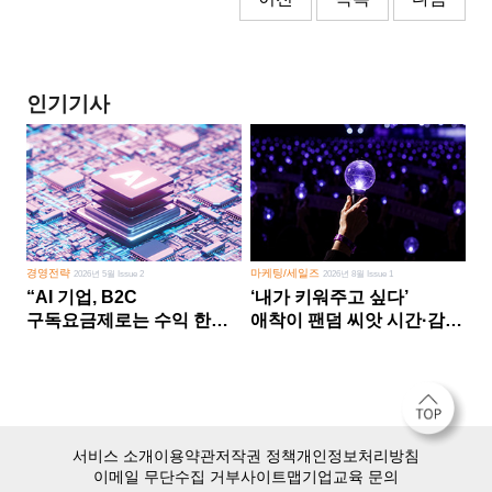
인기기사
경영전략
마케팅/세일즈
2026년 5월 Issue 2
2026년 8월 Issue 1
“AI 기업, B2C
‘내가 키워주고 싶다’
구독요금제로는 수익 한계
애착이 팬덤 씨앗 시간·감정
다른 사업 없이 AI 성장에만
쏟다 보면 ‘정체성
의존 땐 위기”
공동체’로
서비스 소개
이용약관
저작권 정책
개인정보처리방침
이메일 무단수집 거부
사이트맵
기업교육 문의