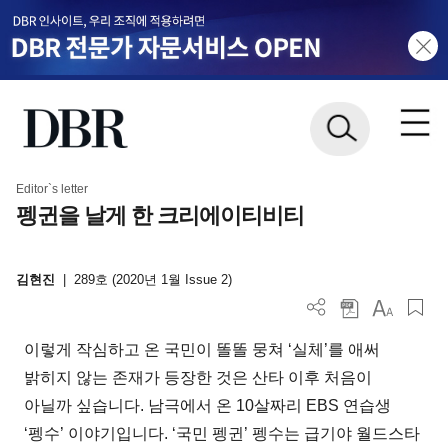
Editor`s letter
펭귄을 날게 한 크리에이티비티
김현진
|
289호 (2020년 1월 Issue 2)
이렇게 작심하고 온 국민이 똘똘 뭉쳐 ‘실체’를 애써
밝히지 않는 존재가 등장한 것은 산타 이후 처음이
아닐까 싶습니다. 남극에서 온 10살짜리 EBS 연습생
‘펭수’ 이야기입니다. ‘국민 펭귄’ 펭수는 급기야 월드스타