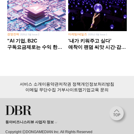
경영전략
마케팅/세일즈
2026년 5월 Issue 2
2026년 8월 Issue 1
“AI 기업, B2C
‘내가 키워주고 싶다’
구독요금제로는 수익 한계
애착이 팬덤 씨앗 시간·감정
다른 사업 없이 AI 성장에만
쏟다 보면 ‘정체성
의존 땐 위기”
공동체’로
서비스 소개
이용약관
저작권 정책
개인정보처리방침
이메일 무단수집 거부
사이트맵
기업교육 문의
동아비즈니스리뷰 사업자 정보
Copyright ⒸDONGAMEDIAN Inc. All Rights Reserved