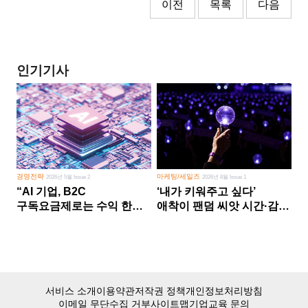
이전
목록
다음
인기기사
경영전략
마케팅/세일즈
2026년 5월 Issue 2
2026년 8월 Issue 1
“AI 기업, B2C
‘내가 키워주고 싶다’
구독요금제로는 수익 한계
애착이 팬덤 씨앗 시간·감정
다른 사업 없이 AI 성장에만
쏟다 보면 ‘정체성
의존 땐 위기”
공동체’로
서비스 소개
이용약관
저작권 정책
개인정보처리방침
이메일 무단수집 거부
사이트맵
기업교육 문의