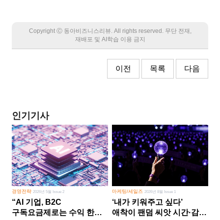
Copyright Ⓒ 동아비즈니스리뷰. All rights reserved. 무단 전재,
재배포 및 AI학습 이용 금지
이전
목록
다음
인기기사
경영전략
마케팅/세일즈
2026년 5월 Issue 2
2026년 8월 Issue 1
“AI 기업, B2C
‘내가 키워주고 싶다’
구독요금제로는 수익 한계
애착이 팬덤 씨앗 시간·감정