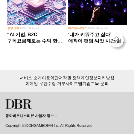
경영전략
마케팅/세일즈
2026년 5월 Issue 2
2026년 8월 Issue 1
“AI 기업, B2C
‘내가 키워주고 싶다’
구독요금제로는 수익 한계
애착이 팬덤 씨앗 시간·감정
다른 사업 없이 AI 성장에만
쏟다 보면 ‘정체성
의존 땐 위기”
공동체’로
서비스 소개
이용약관
저작권 정책
개인정보처리방침
이메일 무단수집 거부
사이트맵
기업교육 문의
동아비즈니스리뷰 사업자 정보
Copyright ⒸDONGAMEDIAN Inc. All Rights Reserved