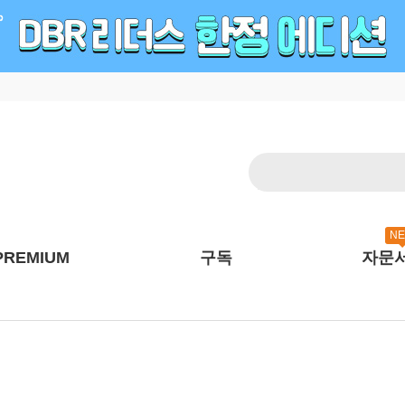
N
PREMIUM
구독
자문