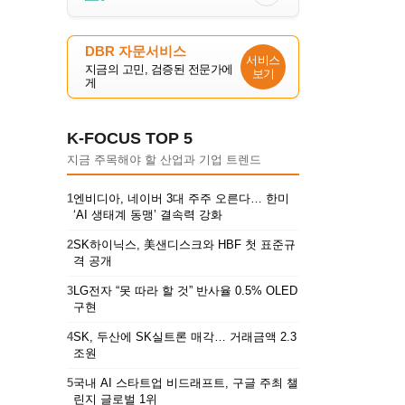
DBR 자문서비스
서비스
지금의 고민, 검증된 전문가에
보기
게
K-FOCUS TOP 5
지금 주목해야 할 산업과 기업 트렌드
1
엔비디아, 네이버 3대 주주 오른다… 한미
‘AI 생태계 동맹’ 결속력 강화
2
SK하이닉스, 美샌디스크와 HBF 첫 표준규
격 공개
3
LG전자 “못 따라 할 것” 반사율 0.5% OLED
구현
4
SK, 두산에 SK실트론 매각… 거래금액 2.3
조원
5
국내 AI 스타트업 비드래프트, 구글 주최 챌
린지 글로벌 1위