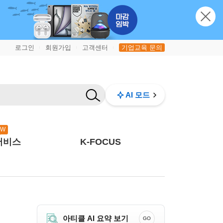
로그인
회원가입
고객센터
기업교육 문의
|
|
|
AI 모드
EW
서비스
K-FOCUS
아티클 AI 요약 보기
GO