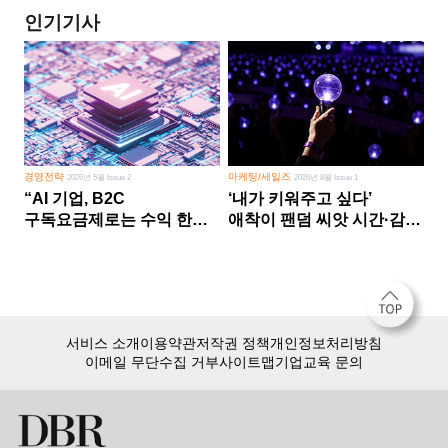
인기기사
경영전략
마케팅/세일즈
2026년 5월 Issue 2
2026년 8월 Issue 1
“AI 기업, B2C
‘내가 키워주고 싶다’
구독요금제로는 수익 한계
애착이 팬덤 씨앗 시간·감정
다른 사업 없이 AI 성장에만
쏟다 보면 ‘정체성
의존 땐 위기”
공동체’로
서비스 소개
이용약관
저작권 정책
개인정보처리방침
이메일 무단수집 거부
사이트맵
기업교육 문의