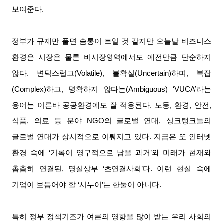
보여준다
.
정부가 규제만 풀면 숨통이 트일 것 같지만 오늘날 비즈니스
환경은 시장은 물론 비시장영역에서도 예전만큼 단순하지
않다
.
변덕스럽고
(Volatile),
불확실
(Uncertain)
하며
,
복잡
(Complex)
하고
,
명확하지 않다는
(Ambiguous) ‘VUCA’
라는
용어는 이른바 공공환경에도 잘 적용된다
.
노동
,
환경
,
안전
,
식품
,
의료 등 분야
NGO
의 글로벌 연대
,
싱크탱크들의
글로벌 연대가 상시적으로 이뤄지고 있다
.
지금은 또 인터넷
환경 속에
‘
기록이 영구적으로 남을 과거
’
와 미래가 현재와
촘촘히 연결된
,
명실상부
‘
초연결사회
’
다
.
이런 현실 속에
기업이 보듬어야 할
‘
시누이
’
는 한둘이 아니다
.
특히 정부 정책기조가 여론의 영향을 많이 받는 우리 사회의