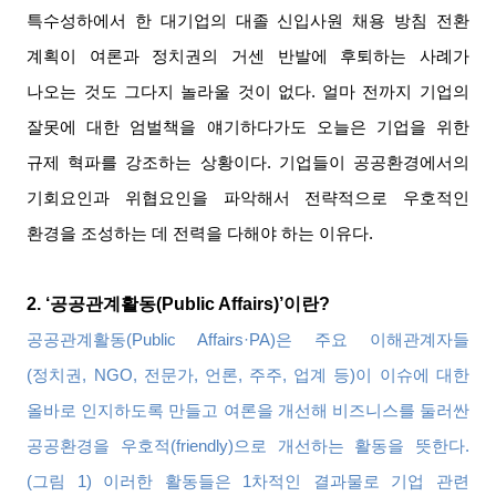
특수성하에서 한 대기업의 대졸 신입사원 채용 방침 전환
계획이 여론과 정치권의 거센 반발에 후퇴하는 사례가
나오는 것도 그다지 놀라울 것이 없다
.
얼마 전까지 기업의
잘못에 대한 엄벌책을 얘기하다가도 오늘은 기업을 위한
규제 혁파를 강조하는 상황이다
.
기업들이 공공환경에서의
기회요인과 위협요인을 파악해서 전략적으로 우호적인
환경을 조성하는 데 전력을 다해야 하는 이유다
.
2. ‘
공공관계활동
(Public Affairs)’
이란
?
공공관계활동
(Public Affairs·PA)
은 주요 이해관계자들
(
정치권
, NGO,
전문가
,
언론
,
주주
,
업계 등
)
이 이슈에 대한
올바로 인지하도록 만들고 여론을 개선해 비즈니스를 둘러싼
공공환경을 우호적
(friendly)
으로 개선하는 활동을 뜻한다
.
(
그림
1)
이러한 활동들은
1
차적인 결과물로 기업 관련