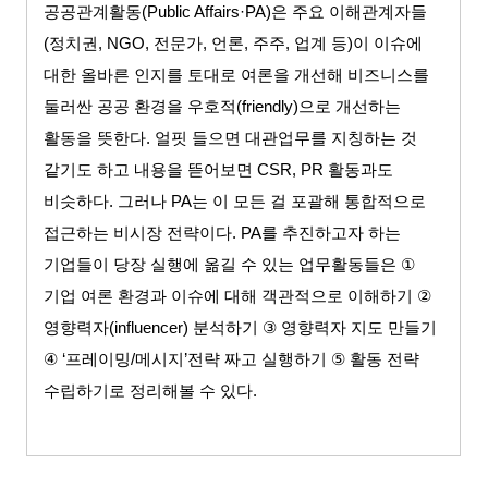
공공관계활동
(Public Affairs·PA)
은 주요 이해관계자들
(
정치권
, NGO,
전문가
,
언론
,
주주
,
업계 등
)
이 이슈에
대한 올바른 인지를 토대로 여론을 개선해 비즈니스를
둘러싼 공공 환경을 우호적
(friendly)
으로 개선하는
활동을 뜻한다
.
얼핏 들으면 대관업무를 지칭하는 것
같기도 하고 내용을 뜯어보면
CSR, PR
활동과도
비슷하다
.
그러나
PA
는 이 모든 걸 포괄해 통합적으로
접근하는 비시장 전략이다
. PA
를 추진하고자 하는
기업들이 당장 실행에 옮길 수 있는 업무활동들은
①
기업 여론 환경과 이슈에 대해 객관적으로 이해하기
②
영향력자
(influencer)
분석하기
③
영향력자 지도 만들기
④ ‘
프레이밍
/
메시지
’
전략 짜고 실행하기
⑤
활동 전략
수립하기로 정리해볼 수 있다
.