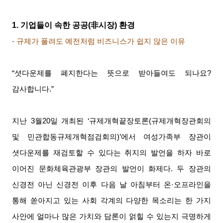
1.
기업들이 속한 공공
(
非
시장
)
환경
-
규제가 풀려도 예전처럼 비즈니스가 쉽지 않은 이유
“셧다운제를 폐지한다는 뜻으로 받아들여도 되나요
?
감사합니다
.”
지난
3
월
20
일 개최된
‘
규제개혁끝장토론
(
규제개혁장관회의
및 민관합동규제개혁점검회의
)’
에서 여성가족부 장관이
셧다운제를 재검토할 수 있다는 취지의 발언을 하자 바로
이어진 문화체육관광부 장관의 발언이 화제다
.
두 장관의
신경전 아닌 신경전 이후 다음 날 아침부터 온
·
오프라인을
통해 쏟아지고 있는 사회 각계의 다양한 목소리는 한 가지
사안에 얼마나 많은 가치와 담론이 얽힐 수 있는지 극명하게