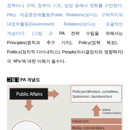
정책이나 규제
,
정부의 기조
,
입장 등에서 변화를 수반한다
.
PA
는 대공중관계활동
(Public Relations)
보다는 구체적이되
대정부활동
(Government Relations)
보다는 포괄적인
개념이다
. (
그림
2)
PA
전략 수립을 위해서는
Principles(
원칙과 추구 가치
), Policy(
정책 목표
),
Politics(
정치적 다이내믹스
), People(
의사결정자와 영향력자
)
의
‘4Ps’
에 대한 이해가 필수다
.
그림
1
PA
개념도