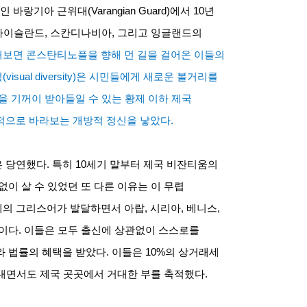
인 바랑기아 근위대
(Varangian Guard)
에서
10
년
 아이슬란드
,
스칸디나비아
,
그리고 잉글랜드의
보면 콘스탄티노플을 향해 먼 길을 걸어온 이들의
성
(visual diversity)
은 시민들에게 새로운 볼거리를
을 기꺼이 받아들일 수 있는 황제 이하 제국
적으로 바라보는 개방적 정신을 낳았다
.
은 당연했다
.
특히
10
세기 말부터 제국 비잔티움의
없이 살 수 있었던 또 다른 이유는 이 무렵
체의 그리스어가 발달하면서 아랍
,
시리아
,
베니스
,
문이다
.
이들은 모두 출신에 상관없이 스스로를
와 법률의 혜택을 받았다
.
이들은
10%
의 상거래세
 내면서도 제국 곳곳에서 거대한 부를 축적했다
.