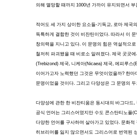
의해 멸망할 때까지
1000
년 가까이 유지되면서 부
적어도 세 가지 상이한 요소들
-
기독교
,
로마 제국의
독특하게 결합한 것이 비잔틴이었다
.
따라서 이 문
창의력을 지니고 있다
.
이 문명의 힘은 역설적으로
철저히 파괴됐을 때 비로소 알려졌다
.
제국 곳곳에
(Trebizond)
제국
,
니케아
(Nicaea)
제국
,
에피루스
(
이어가고자 노력했던 그것은 무엇이었을까
?
한마디
문명이었을 것이다
.
그리고 다양성은 그 문명의 
다양성에 관한 한 비잔티움은 동시대의 바그다드
,
공식 언어는 그리스어였지만 수도 콘스탄티노플
(C
다양한 언어를 구사하며 살아가고 있었다
.
문화적
히브리어를 잃지 않으면서도 그리스어로 번역된 