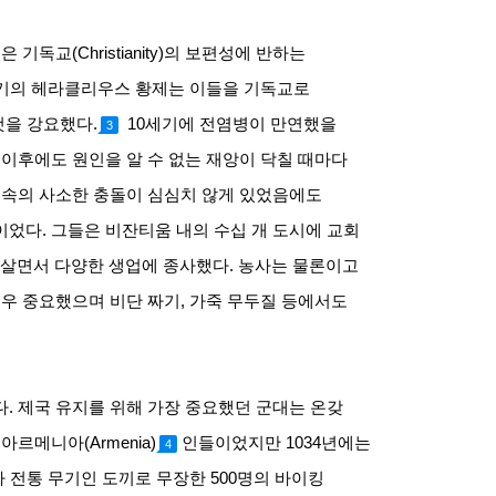
은 기독교
(Christianity)
의 보편성에 반하는
기의 헤라클리우스 황제는 이들을 기독교로
것을 강요했다
.
10
세기에 전염병이 만연했을
3
.
이후에도 원인을 알 수 없는 재앙이 닥칠 때마다
 속의 사소한 충돌이 심심치 않게 있었음에도
이었다
.
그들은 비잔티움 내의 수십 개 도시에 교회
 살면서 다양한 생업에 종사했다
.
농사는 물론이고
우 중요했으며 비단 짜기
,
가죽 무두질 등에서도
다
.
제국 유지를 위해 가장 중요했던 군대는 온갖
은 아르메니아
(Armenia)
인들이었지만
1034
년에는
4
가 전통 무기인 도끼로 무장한
500
명의 바이킹