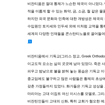
비잔티움은 절대 통제가 느슨한 제국이 아니었다
.
적을 이롭게 할 수 있는 화약
,
금
,
소금
,
철 같은 물
하지만 외국 문화와 민족에 대한 개방성은 제국의
수입원인 토지세와 인두세 외에 이처럼 교역을 통
세계의 다양한 인재들을 콘스탄티노플로 끌어들여 
5
비잔티움에서 기독교
(
그리스 정교
, Greek Orthodo
이교도적 요소는 삶의 곳곳에 남아 있었다
.
죽은 
피우고 밤낮으로 불을 밝혀 놓는 풍습은 기독교 
종교임에도 불구하고 많은 사람들은 황제의 초상에
갖춘 가정들까지 있었다
.
화가들은 기독교 성상을 
마리아는 고대 이집트 여신 이시스를 모델로
,
그리
비잔틴인들이 고대의 신화
,
특히 교회가 혐오한 