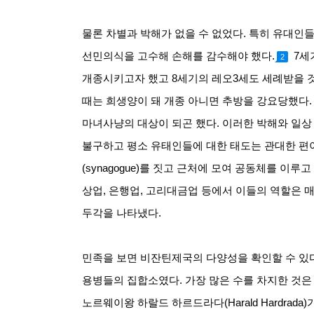
물론 차별과 박해가 없을 수 없었다
.
특히 유대인들
선민의식을 고수해 손해를 감수해야 했다
.
7
세
2
개종시키고자 했고
8
세기의 레오
3
세도 세례받을 
때는 희생양이 돼 개종 아니면 추방을 강요당했다
마녀사냥의 대상이 되곤 했다
.
이러한 박해와 일상
불구하고 평소 유태인들에 대한 태도는 관대한 편
(synagogue)
를 짓고 근처에 모여 공동체를 이루고
상업
,
은행업
,
고리대금업 등에서 이들의 역할은 매
두각을 나타냈다
.
민족을 보면 비잔틴제국의 다양성을 확인할 수 있
용병들의 집합소였다
.
가장 많은 수를 차지한 것
노르웨이왕 하랄드 하르드라다
(Harald Hardrada)