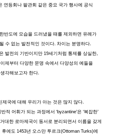
 연등회나 팔관회 같은 중요 국가 행사에 공식
 한반도에 모습을 드러냈을 때를 제외하면 유례가
될 수 없는 발전적인 것이다
.
차이는 분명하다
.
은 발전의 기반이지만
19
세기처럼 통제를 상실한
,
.
이제부터 다양한 문명 속에서 다양성의 예들을
지 생각해보고자 한다
.
틴제국에 대해 우리가 아는 것은 많지 않다
.
일반적 어휘가 되는 과정에서
‘byzantine’
은
‘
복잡한
’
 거대한 로마제국이 동서로 분리되면서 이름을 갖게
 후에도
1453
년 오스만 투르크
(Ottoman Turks)
에