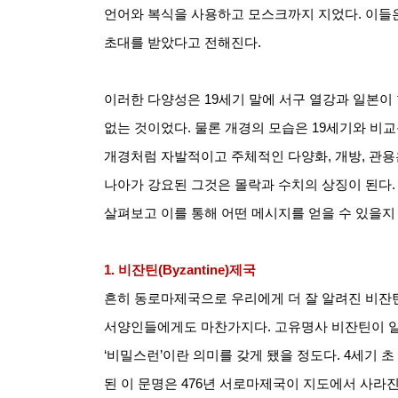
언어와 복식을 사용하고 모스크까지 지었다
.
이들은
초대를 받았다고 전해진다
.
이러한 다양성은
19
세기 말에 서구 열강과 일본이
없는 것이었다
.
물론 개경의 모습은
19
세기와 비교
개경처럼 자발적이고 주체적인 다양화
,
개방
,
관용
나아가 강요된 그것은 몰락과 수치의 상징이 된다
살펴보고 이를 통해 어떤 메시지를 얻을 수 있을
1.
비잔틴
(Byzantine)
제국
흔히 동로마제국으로 우리에게 더 잘 알려진 비잔
서양인들에게도 마찬가지다
.
고유명사 비잔틴이 
‘
비밀스런
’
이란 의미를 갖게 됐을 정도다
. 4
세기 초
된 이 문명은
476
년 서로마제국이 지도에서 사라진