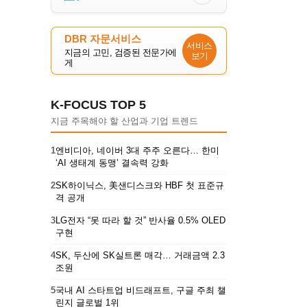
DBR 자문서비스
서비스
지금의 고민, 검증된 전문가에
보기
게
K-FOCUS TOP 5
지금 주목해야 할 산업과 기업 트렌드
1
엔비디아, 네이버 3대 주주 오른다… 한미
‘AI 생태계 동맹’ 결속력 강화
2
SK하이닉스, 美샌디스크와 HBF 첫 표준규
격 공개
3
LG전자 “못 따라 할 것” 반사율 0.5% OLED
구현
4
SK, 두산에 SK실트론 매각… 거래금액 2.3
조원
5
국내 AI 스타트업 비드래프트, 구글 주최 챌
린지 글로벌 1위