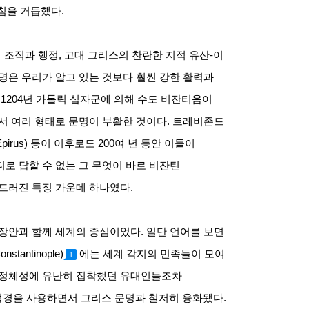
침을 거듭했다
.
 조직과 행정
,
고대 그리스의 찬란한 지적 유산
-
이
명은 우리가 알고 있는 것보다 훨씬 강한 활력과
1204
년 가톨릭 십자군에 의해 수도 비잔티움이
서 여러 형태로 문명이 부활한 것이다
.
트레비존드
Epirus)
등이 이후로도
200
여 년 동안 이들이
로 답할 수 없는 그 무엇이 바로 비잔틴
두드러진 특징 가운데 하나였다
.
장안과 함께 세계의 중심이었다
.
일단 언어를 보면
onstantinople)
에는 세계 각지의 민족들이 모여
1
 정체성에 유난히 집착했던 유대인들조차
성경을 사용하면서 그리스 문명과 철저히 융화됐다
.