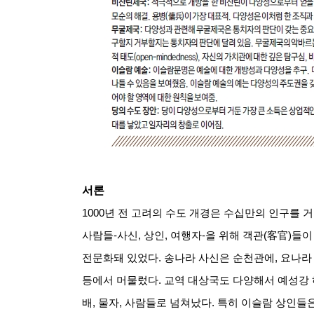
서론
1000
년 전 고려의 수도 개경은 수십만의 인구를 
사람들
-
사신
,
상인
,
여행자
-
을 위해 객관
(
客官
)
들이
전문화돼 있었다
.
송나라 사신은 순천관에
,
요나라
등에서 머물렀다
.
교역 대상국도 다양해서 예성강
배
,
물자
,
사람들로 넘쳐났다
.
특히 이슬람 상인들