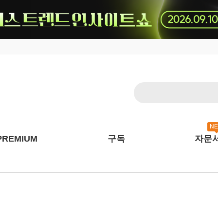
N
PREMIUM
구독
자문