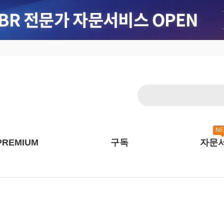
N
PREMIUM
구독
자문