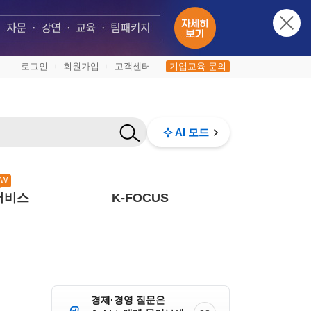
로그인
회원가입
고객센터
기업교육 문의
|
|
|
AI 모드
EW
서비스
K-FOCUS
경제·경영 질문은