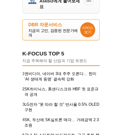
Askbiz에게 물어보세
GO
요
DBR 자문서비스
서비스
지금의 고민, 검증된 전문가에
보기
게
K-FOCUS TOP 5
지금 주목해야 할 산업과 기업 트렌드
1
엔비디아, 네이버 3대 주주 오른다… 한미
‘AI 생태계 동맹’ 결속력 강화
2
SK하이닉스, 美샌디스크와 HBF 첫 표준규
격 공개
3
LG전자 “못 따라 할 것” 반사율 0.5% OLED
구현
4
SK, 두산에 SK실트론 매각… 거래금액 2.3
조원