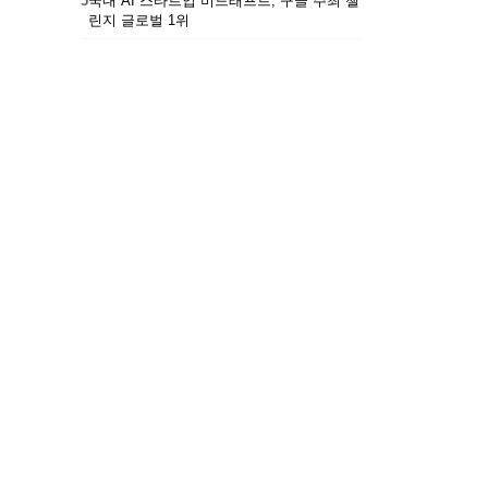
5
국내 AI 스타트업 비드래프트, 구글 주최 챌
린지 글로벌 1위