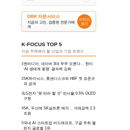
DBR 자문서비스
서비스
지금의 고민, 검증된 전문가에
보기
게
K-FOCUS TOP 5
지금 주목해야 할 산업과 기업 트렌드
1
엔비디아, 네이버 3대 주주 오른다… 한미
‘AI 생태계 동맹’ 결속력 강화
2
SK하이닉스, 美샌디스크와 HBF 첫 표준규
격 공개
3
LG전자 “못 따라 할 것” 반사율 0.5% OLED
구현
4
SK, 두산에 SK실트론 매각… 거래금액 2.3
조원
5
국내 AI 스타트업 비드래프트, 구글 주최 챌
린지 글로벌 1위