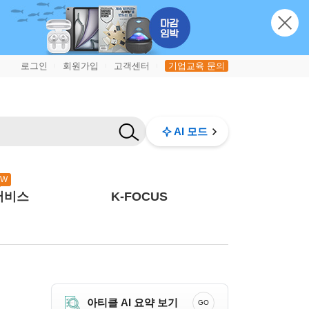
로그인
회원가입
고객센터
기업교육 문의
|
|
|
AI 모드
EW
서비스
K-FOCUS
아티클 AI 요약 보기
GO