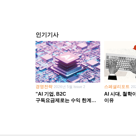
인기기사
경영전략
스페셜리포트
2026년 5월 Issue 2
20
“AI 기업, B2C
AI 시대, 철
구독요금제로는 수익 한계
이유
다른 사업 없이 AI 성장에만
의존 땐 위기”