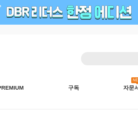
N
PREMIUM
구독
자문