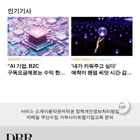
인기기사
경영전략
마케팅/세일즈
2026년 5월 Issue 2
2026년 8월 Issue 1
“AI 기업, B2C
‘내가 키워주고 싶다’
구독요금제로는 수익 한계
애착이 팬덤 씨앗 시간·감정
다른 사업 없이 AI 성장에만
쏟다 보면 ‘정체성
의존 땐 위기”
공동체’로
서비스 소개
이용약관
저작권 정책
개인정보처리방침
이메일 무단수집 거부
사이트맵
기업교육 문의