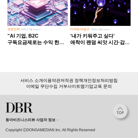
경영전략
마케팅/세일즈
2026년 5월 Issue 2
2026년 8월 Issue 1
“AI 기업, B2C
‘내가 키워주고 싶다’
구독요금제로는 수익 한계
애착이 팬덤 씨앗 시간·감정
다른 사업 없이 AI 성장에만
쏟다 보면 ‘정체성
의존 땐 위기”
공동체’로
서비스 소개
이용약관
저작권 정책
개인정보처리방침
이메일 무단수집 거부
사이트맵
기업교육 문의
동아비즈니스리뷰 사업자 정보
Copyright ⒸDONGAMEDIAN Inc. All Rights Reserved