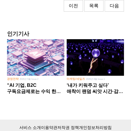
이전
목록
다음
인기기사
경영전략
마케팅/세일즈
2026년 5월 Issue 2
2026년 8월 Issue 1
“AI 기업, B2C
‘내가 키워주고 싶다’
구독요금제로는 수익 한계
애착이 팬덤 씨앗 시간·감정
다른 사업 없이 AI 성장에만
쏟다 보면 ‘정체성
의존 땐 위기”
공동체’로
서비스 소개
이용약관
저작권 정책
개인정보처리방침