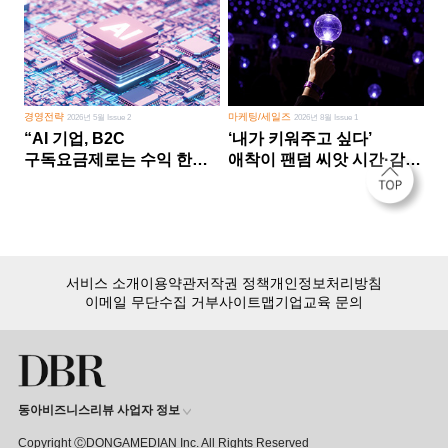
경영전략
마케팅/세일즈
2026년 5월 Issue 2
2026년 8월 Issue 1
“AI 기업, B2C
‘내가 키워주고 싶다’
구독요금제로는 수익 한계
애착이 팬덤 씨앗 시간·감정
다른 사업 없이 AI 성장에만
쏟다 보면 ‘정체성
의존 땐 위기”
공동체’로
서비스 소개
이용약관
저작권 정책
개인정보처리방침
이메일 무단수집 거부
사이트맵
기업교육 문의
동아비즈니스리뷰 사업자 정보
Copyright ⒸDONGAMEDIAN Inc. All Rights Reserved