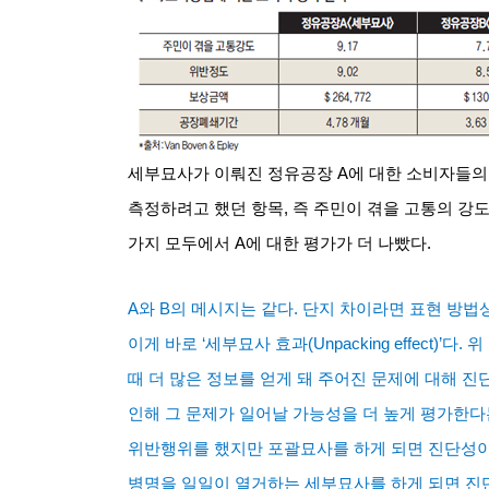
세부묘사가 이뤄진 정유공장
A
에 대한 소비자들의
측정하려고 했던 항목
,
즉 주민이 겪을 고통의 강
가지 모두에서
A
에 대한 평가가 더 나빴다
.
A
와
B
의 메시지는 같다
.
단지 차이라면 표현 방법
이게 바로
‘
세부묘사 효과
(Unpacking effect)’
다
.
위
때 더 많은 정보를 얻게 돼 주어진 문제에 대해 진
인해 그 문제가 일어날 가능성을 더 높게 평가한다
위반행위를 했지만 포괄묘사를 하게 되면 진단성
병명을 일일이 열거하는 세부묘사를 하게 되면 