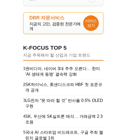
DBR 자문서비스
서비스
지금의 고민, 검증된 전문가에
보기
게
K-FOCUS TOP 5
지금 주목해야 할 산업과 기업 트렌드
1
엔비디아, 네이버 3대 주주 오른다… 한미
‘AI 생태계 동맹’ 결속력 강화
2
SK하이닉스, 美샌디스크와 HBF 첫 표준규
격 공개
3
LG전자 “못 따라 할 것” 반사율 0.5% OLED
구현
4
SK, 두산에 SK실트론 매각… 거래금액 2.3
조원
5
국내 AI 스타트업 비드래프트, 구글 주최 챌
린지 글로벌 1위