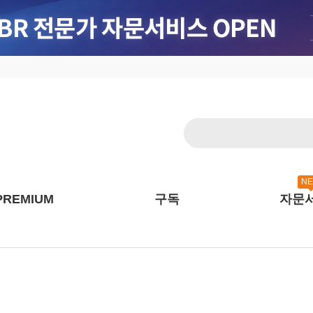
N
PREMIUM
구독
자문