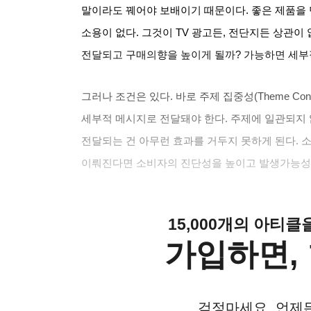
말이라도 꿰어야 보배이기 때문이다
.
좋은 제품을
소용이 없다
.
그것이
TV
광고든
,
전단지든 상관이 
전달되고 구매의향을 높이게 될까
?
가능하면 세부
그러나 조건은 있다
.
바로 주제 집중성
(Theme Conc
세부적 메시지로 전달돼야 한다
.
주제에 일관되지 
전달되는 건 아무런 효과를 거두지 못하게 된다
.
소
이뤄진다면 소비자의 진단성을 높이고 발생가능성을
15,000개의 아티
가입하면, 
걱정마세요. 언제