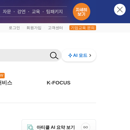
로그인
회원가입
고객센터
기업교육 문의
|
|
|
AI 모드
EW
서비스
K-FOCUS
아티클 AI 요약 보기
GO