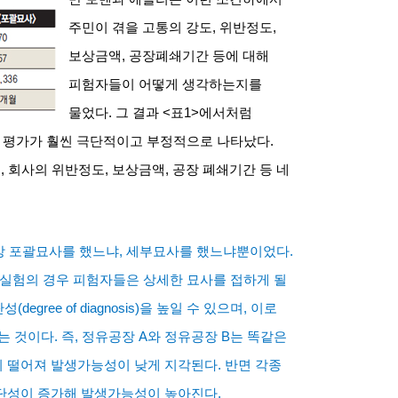
주민이 겪을 고통의 강도
,
위반정도
,
보상금액
,
공장폐쇄기간 등에 대해
피험자들이 어떻게 생각하는지를
물었다
.
그 결과
<
표
1>
에서처럼
 평가가 훨씬 극단적이고 부정적으로 나타났다
.
도
,
회사의 위반정도
,
보상금액
,
공장 폐쇄기간 등 네
상 포괄묘사를 했느냐
,
세부묘사를 했느냐뿐이었다
.
 실험의 경우 피험자들은 상세한 묘사를 접하게 될
단성
(degree of diagnosis)
을 높일 수 있으며
,
이로
는 것이다
.
즉
,
정유공장
A
와 정유공장
B
는 똑같은
이 떨어져 발생가능성이 낮게 지각된다
.
반면 각종
진단성이 증가해 발생가능성이 높아진다
.