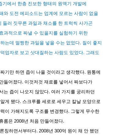
즙기에서 한층 진보한 형태의 원액기 개발에
패와 도전 에피소드는 업계에 모르는 사람이 없을
 들러 짓무른 과일과 채소를 한 트럭씩 사가곤
효과적으로 짜낼 수 있을지를 실험하기 위한
 하는데 멀쩡한 과일을 넣을 수는 없었다
.
질이 좋지
 악덕업자로 보고 삿대질하는 사람도 있었다
.
그래도
 짜기만 하면 즙이 나올 것이라고 생각했다
.
원통에
 만들어졌다
.
이것저것 재료를 넣어서 짜보다가
서는 즙이 나오지 않았다
.
여러 가지를 궁리하던
 알게 됐다
.
스크루를 세로로 세우고 칼날 모양으로
압력이 가해지도록 구조를 변경했다
.
그렇게 무수한
휴롬은
2008
년 처음 만들어졌다
.
 론칭하면서부터다
. 2008
년
300
억 원이 채 안 됐던