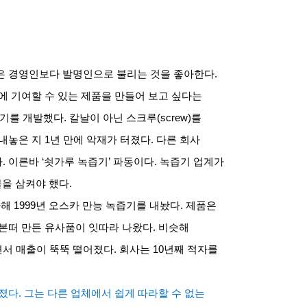
은 경영인보다 발명인으로 불리는 것을 좋아한다
.
 기여할 수 있는 제품을 만들어 보고 싶다는
즙기를 개발했다
.
칼날이 아닌 스크루
(screw)
를
내놓은 지
1
년 만에 악재가 터졌다
.
다른 회사
다
.
이른바
‘
쇳가루 녹즙기’ 파동이다
.
녹즙기 업계가
물을 삼켜야 했다
.
가해
1999
년 오스카 만능 녹즙기를 내놨다
.
제품은
본떠 만든 유사품이 잇따라 나왔다
.
비슷해
면서 매출이 뚝뚝 떨어졌다
.
회사는
10
년째 적자를
커졌다
.
그는 다른 업체에서 쉽게 따라할 수 없는