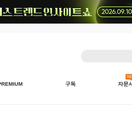
N
PREMIUM
구독
자문