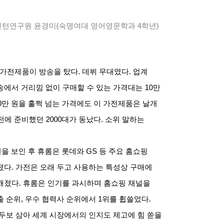
인턴연구원 윤경미
(
숙명여대 영어영문학과
4
학년
)
 가전제품이 방송을 탔다
.
데뷔 무대였다
.
업계
송에서 거리낌 없이 구매할 수 있는 가격대는
10
만
0
만 원을 훌쩍 넘는 가격에도 이 가전제품은 날개
 전에 준비했던
2000
대가 동났다
.
소위 말하는
을 보인 후 휴롬은 롯데와
GS
등 주요 홈쇼핑
졌다
.
가전은 오래 두고 사용하는 특성상 구매에
깨졌다
.
휴롬은 인기를 과시하며 홈쇼핑 채널을
출 순위
,
우수 협력사 순위에서
1
위를 휩쓸었다
.
두보 삼아 세계 시장에서의 인지도 제고에 힘 쏟을