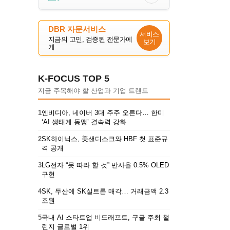
DBR 자문서비스
서비스
지금의 고민, 검증된 전문가에
보기
게
K-FOCUS TOP 5
지금 주목해야 할 산업과 기업 트렌드
1
엔비디아, 네이버 3대 주주 오른다… 한미
‘AI 생태계 동맹’ 결속력 강화
2
SK하이닉스, 美샌디스크와 HBF 첫 표준규
격 공개
3
LG전자 “못 따라 할 것” 반사율 0.5% OLED
구현
4
SK, 두산에 SK실트론 매각… 거래금액 2.3
조원
5
국내 AI 스타트업 비드래프트, 구글 주최 챌
린지 글로벌 1위