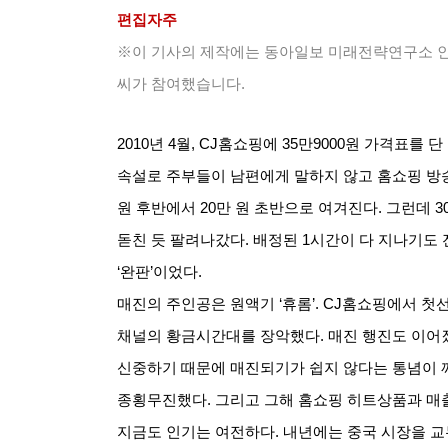
편집자주
※이 기사의 제작에는 동아일보 미래전략연구소 
씨가 참여했습니다
.
2010
년
4
월
, CJ
홈쇼핑에
35
만
9000
원 가격표를 단
속설로 주부들이 남편에게 말하지 않고 홈쇼핑 방
원 후반에서
20
만 원 초반으로 여겨진다
.
그런데
3
돋친 듯 팔려나갔다
.
배정된
1
시간이 다 지나기도
‘
완판
’
이었다
.
매진의 주인공은 원액기
‘
휴롬
’. CJ
홈쇼핑에서 첫선
채널의 황금시간대를 장악했다
.
매진 행진도 이어
신중하기 때문에 매진되기가 쉽지 않다는 통념이 
종횡무진했다
.
그리고 그해 홈쇼핑 히트상품과 매
지금도 인기는 여전하다
.
내년에는 중국 시장을 교