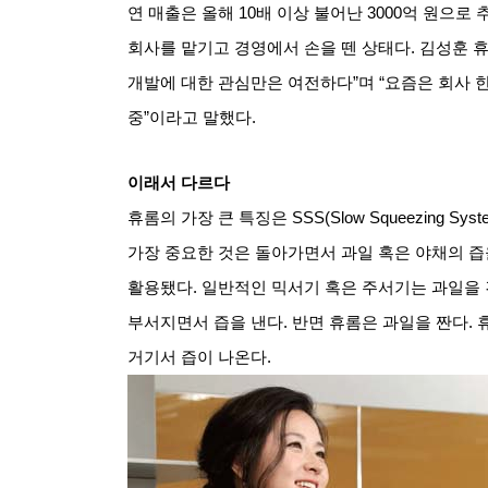
연 매출은 올해
10
배 이상 불어난
3000
억 원으로 
회사를 맡기고 경영에서 손을 뗀 상태다
.
김성훈 
개발에 대한 관심만은 여전하다
”
며
“
요즘은 회사 
중
”
이라고 말했다
.
이래서 다르다
휴롬의 가장 큰 특징은
SSS(Slow Squeezing Syst
가장 중요한 것은 돌아가면서 과일 혹은 야채의 즙
활용됐다
.
일반적인 믹서기 혹은 주서기는 과일을
부서지면서 즙을 낸다
.
반면 휴롬은 과일을 짠다
.
거기서 즙이 나온다
.