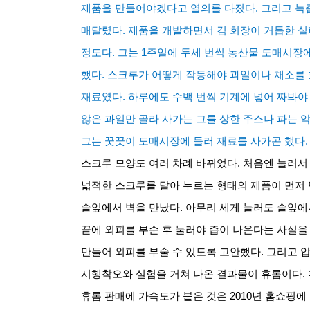
제품을 만들어야겠다고 열의를 다졌다
.
그리고 녹
매달렸다
.
제품을 개발하면서 김 회장이 거듭한 실
정도다
.
그는
1
주일에 두세 번씩 농산물 도매시장에
했다
.
스크루가 어떻게 작동해야 과일이나 채소를 
재료였다
.
하루에도 수백 번씩 기계에 넣어 짜봐야
않은 과일만 골라 사가는 그를 상한 주스나 파는
그는 꿋꿋이 도매시장에 들러 재료를 사가곤 했다
.
스크루 모양도 여러 차례 바뀌었다
.
처음엔 눌러서
넓적한 스크루를 달아 누르는 형태의 제품이 먼저
솔잎에서 벽을 만났다
.
아무리 세게 눌러도 솔잎에
끝에 외피를 부순 후 눌러야 즙이 나온다는 사실을
만들어 외피를 부술 수 있도록 고안했다
.
그리고 
시행착오와 실험을 거쳐 나온 결과물이 휴롬이다
.
휴롬 판매에 가속도가 붙은 것은
2010
년 홈쇼핑에