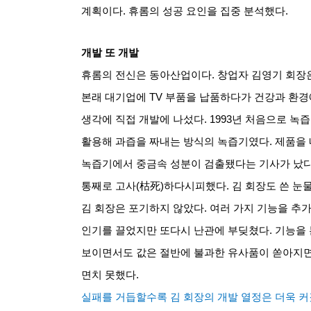
계획이다
.
휴롬의 성공 요인을 집중 분석했다
.
개발 또 개발
휴롬의 전신은 동아산업이다
.
창업자 김영기 회장
본래 대기업에
TV
부품을 납품하다가 건강과 환경에
생각에 직접 개발에 나섰다
. 1993
년 처음으로 녹
활용해 과즙을 짜내는 방식의 녹즙기였다
.
제품을 
녹즙기에서 중금속 성분이 검출됐다는 기사가 났
통째로 고사
(
枯死
)
하다시피했다
.
김 회장도 쓴 눈
김 회장은 포기하지 않았다
.
여러 가지 기능을 추
인기를 끌었지만 또다시 난관에 부딪쳤다
.
기능을 
보이면서도 값은 절반에 불과한 유사품이 쏟아지
면치 못했다
.
실패를 거듭할수록 김 회장의 개발 열정은 더욱 