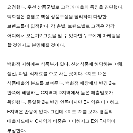
요청했다
.
우선 상품군별로 고객과 매출의 특징을 진단했다
.
백화점은 층별로 핵심 상품구성을 달리하며 다양한
브랜드들이 입점한다
.
각 층별
,
브랜드별로 고객은 각각
어디에서 오는가
?
그것을 알 수 있다면 누구에게 마케팅을
할 것인지도 분명해질 것이다
.
백화점 지하에는 식품부가 있다
.
신선식품에 해당하는 야채
,
생선
,
과일
,
식재료를 주로 사는 곳이다
. <
지도
1>
은
식품매출의 분포를 보여준다
.
백화점 매장에서 반경
2
㎞
안쪽에 해당하는
C
지역과
D
지역에서 높은 매출밀도가
확인됐다
.
동일한
2
㎞ 반경 안쪽이지만
E
지역은 미미하고
F
지역은 반응이 없다
.
그런데
<
지도
2>
를 보자
.
명품의
매출지도에서
C
지역의 비중은 미미해지고
E
와
F
지역이
부상한다
.