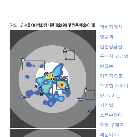
백화점에서
명품과
일반상품을
구매한 고객의
분포는
지리적으로
뚜렷한 차이가
있다
.
이는
지역별
소득수준에
따른 구매력
때문이다
.