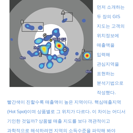
먼저 소개하는
두 장의
GIS
지도는 고객의
위치정보에
매출액을
입력해
관심지역을
표현하는
분석기법으로
작성했다
.
빨간색이 진할수록 매출액이 높은 지역이다
.
핵심매출지역
(Hot Spot)
이며 상품별로 그 위치가 다르다
.
이 차이는 어디서
기인한 것일까
?
상품별 매출 지도를 보다 객관적이고
과학적으로 해석하려면 지역의 소득수준을 파악해 봐야