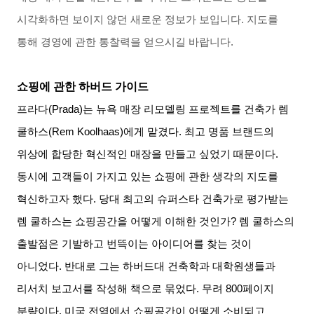
시각화하면 보이지 않던 새로운 정보가 보입니다
.
지도를
통해 경영에 관한 통찰력을 얻으시길 바랍니다
.
쇼핑에 관한 하버드 가이드
프라다
(Prada)
는 뉴욕 매장 리모델링 프로젝트를 건축가 렘
쿨하스
(Rem Koolhaas)
에게 맡겼다
.
최고 명품 브랜드의
위상에 합당한 혁신적인 매장을 만들고 싶었기 때문이다
.
동시에 고객들이 가지고 있는 쇼핑에 관한 생각의 지도를
혁신하고자 했다
.
당대 최고의 슈퍼스타 건축가로 평가받는
렘 쿨하스는 쇼핑공간을 어떻게 이해한 것인가
?
렘 쿨하스의
출발점은 기발하고 번뜩이는 아이디어를 찾는 것이
아니었다
.
반대로 그는 하버드대 건축학과 대학원생들과
리서치 보고서를 작성해 책으로 묶었다
.
무려
800
페이지
분량이다
.
미국 전역에서 쇼핑공간이 어떻게 소비되고