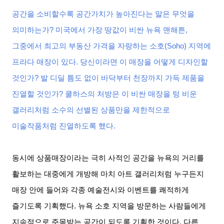
공간을 소비할수록 공간가치가 높아진다는 말은 무엇을
의미하는가
?
미국에서 가장 땅값이 비싼 뉴욕 맨해튼
,
그중에서 최고의 부동산 가격을 자랑하는 소호
(Soho)
지역에
프라다 매장이 있다
.
당신이라면 이 매장을 어떻게 디자인할
것인가
?
발 디딜 틈도 없이 바닥부터 천장까지 가득 제품을
진열할 것인가
?
쿨하스의 처방은 이 비싼 매장을 텅 비운
갤러리처럼 소수의 선별된 상품만을 제한적으로
미술작품처럼 진열하도록 했다
.
동시에 상품매장이라는 극히 사적인 공간을 뉴욕의 거리를
활보하는 대중에게 개방해 마치 아트 갤러리처럼 누구든지
매장 안에 들어와 각종 예술전시와 이벤트를 쾌적하게
즐기도록 기획했다
.
뉴욕 소호 지역을 방문하는 사람들에게
지속적으로 주목받는 공간이 되도록 기획한 것이다
.
다른