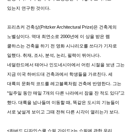
있는지 연구한 것이다
.
프리츠커 건축상
(Pritzker Architectural Prize)
은 건축계의
노벨상이다
.
역대 최연소로
2000
년에 이 상을 받은 렘
쿨하스는 건축을 하기 전 영화 시나리오를 쓰다가 기자로
일했다
.
취재
,
조사
,
분석
,
논리
,
필력이 뛰어나다
.
네덜란드에서 태어나 인도네시아에서 어린 시절을 보낸 그는
지금 미국 하버드대 건축과에서 학생들을 가르친다
.
세
대륙의 문화적 코드를 레고블록처럼 건축에 반영한다
.
그는
“
일주일 동안 매일
7
개의 다른 나라에서 잠을 잔 적도 있다
”
고
했다
.
대륙을 넘나들며 이동할 때
,
똑같은 도시의 기능들이
서로 낯설게 보이고 그때 전혀 다른 시각이 열리는가 보다
.
<
하버드 디자인스쿨 쇼핑 가이드
>
는 쇼핑에 관한 우리