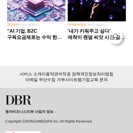
경영전략
마케팅/세일즈
2026년 5월 Issue 2
2026년 8월 Issue 1
“AI 기업, B2C
‘내가 키워주고 싶다’
구독요금제로는 수익 한계
애착이 팬덤 씨앗 시간·감정
다른 사업 없이 AI 성장에만
쏟다 보면 ‘정체성
의존 땐 위기”
공동체’로
서비스 소개
이용약관
저작권 정책
개인정보처리방침
이메일 무단수집 거부
사이트맵
기업교육 문의
동아비즈니스리뷰 사업자 정보
Copyright ⒸDONGAMEDIAN Inc. All Rights Reserved
회원 가입만 해도, DBR 월정액 서비스 첫 달 무료!