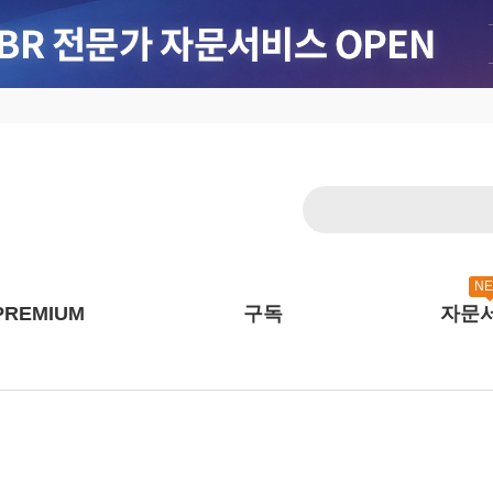
N
PREMIUM
구독
자문