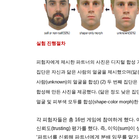
실험 진행절차
피험자에게 제시한 파트너의 사진은 디지털 합성 
집단은 자신과 닮은 사람의 얼굴을 제시했으며
(
닮
사람
(unknown)
의 얼굴을 합성
) (2)
두 번째 집단은
합성해 만든 사진을 제공했다
. (
닮은 정도 낮은 집
얼굴 및 피부색 모두를 합성
(shape-color morph)
한
각 피험자들은 총
16
번 게임에 참여하게 했다
.
신뢰도
(trusting)
평가를 했다
.
즉
,
이익
(sum)
이 
‘
파트너를 신뢰해 파트너에게 분배 임무를 맡