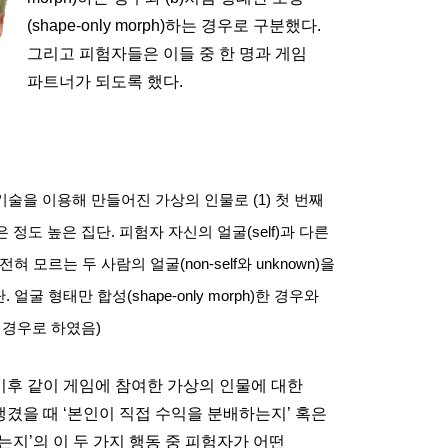
(shape-only morph)
하는 경우로 구분했다
.
그리고 피험자들은 이들 중 한 명과 게임
파트너가 되도록 했다
.
기술을 이용해 만들어진 가상의 인물로
(1)
첫 번째
은 정도 높은 집단
.
피험자 자신의 얼굴
(self)
과 다른
 전혀 모르는 두 사람의 얼굴
(non-self
와
unknown)
을
단
.
얼굴 형태만 합성
(shape-only morph)
한 경우와
 경우로 하였음
)
이후 같이 게임에 참여한 가상의 인물에 대한
생겼을 때
‘
본인이 직접 수익을 분배하는지
’
혹은
기는지
’
의 이 두 가지 행동 중 피험자가 어떤