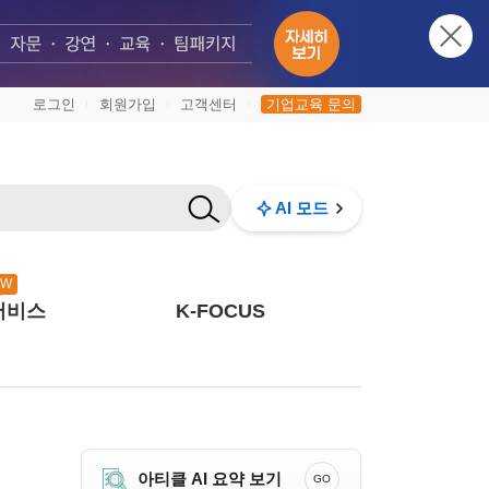
로그인
회원가입
고객센터
기업교육 문의
|
|
|
AI 모드
EW
서비스
K-FOCUS
아티클 AI 요약 보기
GO