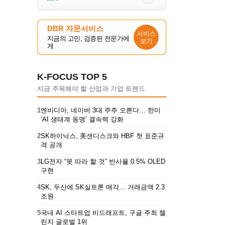
DBR 자문서비스
서비스
지금의 고민, 검증된 전문가에
보기
게
K-FOCUS TOP 5
지금 주목해야 할 산업과 기업 트렌드
1
엔비디아, 네이버 3대 주주 오른다… 한미
‘AI 생태계 동맹’ 결속력 강화
2
SK하이닉스, 美샌디스크와 HBF 첫 표준규
격 공개
3
LG전자 “못 따라 할 것” 반사율 0.5% OLED
구현
4
SK, 두산에 SK실트론 매각… 거래금액 2.3
조원
5
국내 AI 스타트업 비드래프트, 구글 주최 챌
린지 글로벌 1위