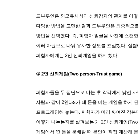
드부루인은 외모유사성과 신뢰감과의 관계를 어떻
다양한 방법을 고민한 결과 드부루인은 최종적으로
방법을 선택했다
.
즉
,
피험자 얼굴을 사전에 스캔한
여러 차원으로 나눠 유사한 정도를 조절했다
.
실험
피험자에게는
2
인 신뢰게임을 하게 했다
.
①
2
인 신뢰게임
(Two person-Trust game)
피험자들을 두 집단으로 나눈 후 각각에게 낯선 
사람과 같이
2
인
1
조가 돼 돈을 버는 게임을 하게 
프로그래밍해 놓는다
.
피험자가 미리 짜여진 각본대
어떻게 나누는지를 살펴보는 게
2
인 신뢰게임
(Two
게임에서 딴 돈을 분배할 때 본인이 직접 계산해