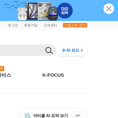
로그인
회원가입
고객센터
기업교육 문의
|
|
|
AI 모드
EW
서비스
K-FOCUS
아티클 AI 요약 보기
GO