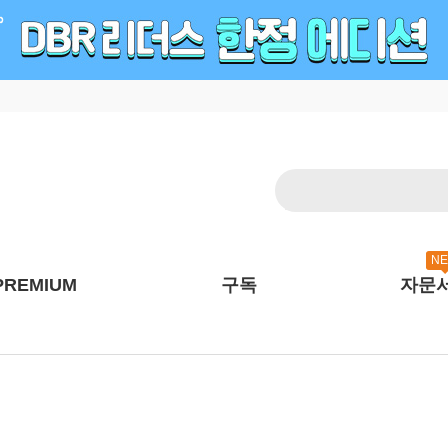
N
PREMIUM
구독
자문