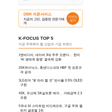
DBR 자문서비스
서비스
지금의 고민, 검증된 전문가에
보기
게
K-FOCUS TOP 5
지금 주목해야 할 산업과 기업 트렌드
1
엔비디아, 네이버 3대 주주 오른다… 한미
‘AI 생태계 동맹’ 결속력 강화
2
SK하이닉스, 美샌디스크와 HBF 첫 표준규
격 공개
3
LG전자 “못 따라 할 것” 반사율 0.5% OLED
구현
4
SK, 두산에 SK실트론 매각… 거래금액 2.3
조원
5
국내 AI 스타트업 비드래프트, 구글 주최 챌
린지 글로벌 1위