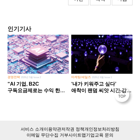
인기기사
경영전략
마케팅/세일즈
2026년 5월 Issue 2
2026년 8월 Issue 1
“AI 기업, B2C
‘내가 키워주고 싶다’
구독요금제로는 수익 한계
애착이 팬덤 씨앗 시간·감정
다른 사업 없이 AI 성장에만
쏟다 보면 ‘정체성
의존 땐 위기”
공동체’로
서비스 소개
이용약관
저작권 정책
개인정보처리방침
이메일 무단수집 거부
사이트맵
기업교육 문의