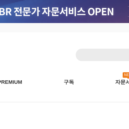
N
PREMIUM
구독
자문