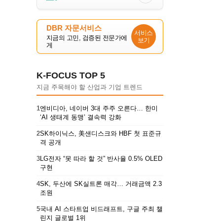
DBR 자문서비스
서비스
지금의 고민, 검증된 전문가에
보기
게
K-FOCUS TOP 5
지금 주목해야 할 산업과 기업 트렌드
1
엔비디아, 네이버 3대 주주 오른다… 한미
‘AI 생태계 동맹’ 결속력 강화
2
SK하이닉스, 美샌디스크와 HBF 첫 표준규
격 공개
3
LG전자 “못 따라 할 것” 반사율 0.5% OLED
구현
4
SK, 두산에 SK실트론 매각… 거래금액 2.3
조원
5
국내 AI 스타트업 비드래프트, 구글 주최 챌
린지 글로벌 1위