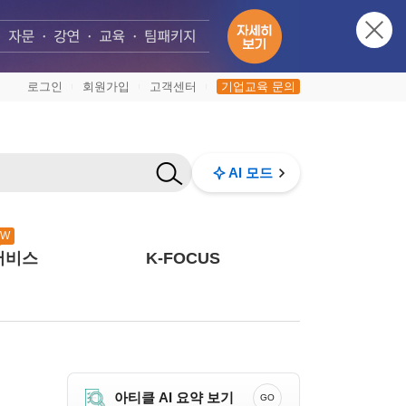
로그인
회원가입
고객센터
기업교육 문의
|
|
|
AI 모드
EW
서비스
K-FOCUS
아티클 AI 요약 보기
GO