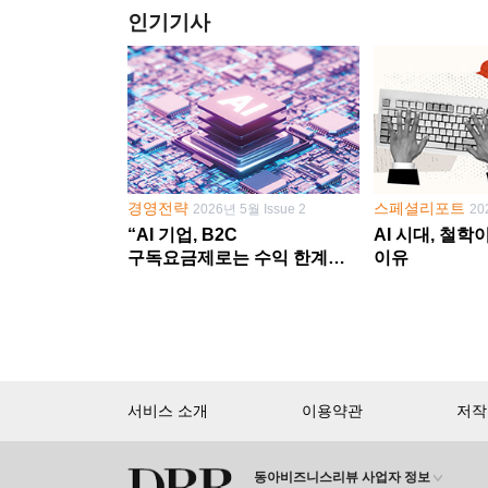
인기기사
경영전략
스페셜리포트
2026년 5월 Issue 2
20
“AI 기업, B2C
AI 시대, 철
구독요금제로는 수익 한계
이유
다른 사업 없이 AI 성장에만
의존 땐 위기”
서비스 소개
이용약관
저작
동아비즈니스리뷰 사업자 정보