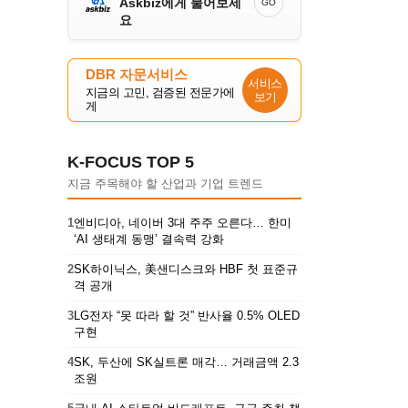
Askbiz에게 물어보세
GO
요
DBR 자문서비스
서비스
지금의 고민, 검증된 전문가에
보기
게
K-FOCUS TOP 5
지금 주목해야 할 산업과 기업 트렌드
1
엔비디아, 네이버 3대 주주 오른다… 한미
‘AI 생태계 동맹’ 결속력 강화
2
SK하이닉스, 美샌디스크와 HBF 첫 표준규
격 공개
3
LG전자 “못 따라 할 것” 반사율 0.5% OLED
구현
4
SK, 두산에 SK실트론 매각… 거래금액 2.3
조원