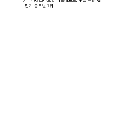
5
국내 AI 스타트업 비드래프트, 구글 주최 챌
린지 글로벌 1위