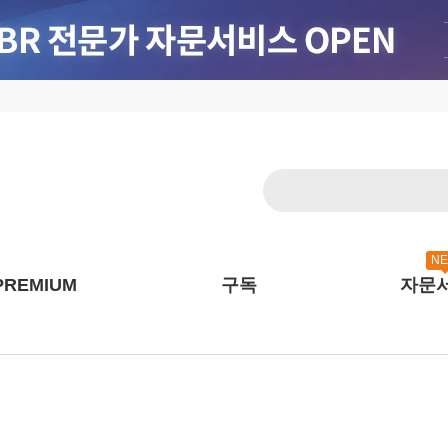
N
PREMIUM
구독
자문