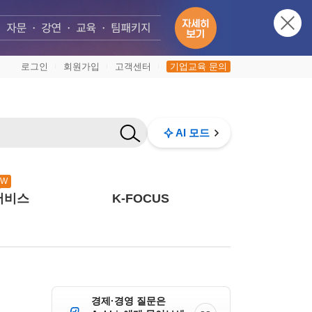
로그인
회원가입
고객센터
기업교육 문의
|
|
|
AI 모드
EW
서비스
K-FOCUS
경제·경영 질문은