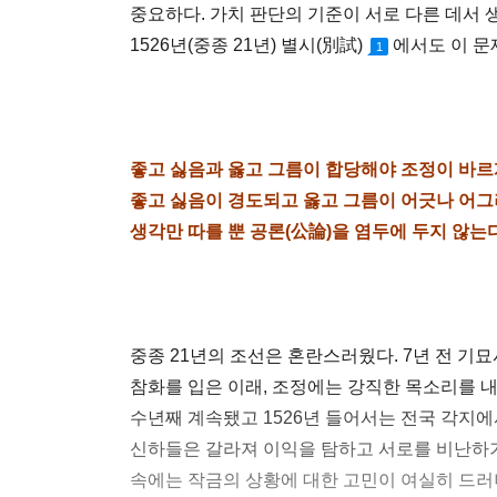
중요하다. 가치 판단의 기준이 서로 다른 데서
1526년(중종 21년) 별시(別試)
에서도 이 문
1
좋고 싫음과 옳고 그름이 합당해야 조정이 바르
좋고 싫음이 경도되고 옳고 그름이 어긋나 어그러
생각만 따를 뿐 공론(公論)을 염두에 두지 않는
중종 21년의 조선은 혼란스러웠다. 7년 전 기
참화를 입은 이래, 조정에는 강직한 목소리를 
수년째 계속됐고 1526년 들어서는 전국 각지
신하들은 갈라져 이익을 탐하고 서로를 비난하기
속에는 작금의 상황에 대한 고민이 여실히 드러