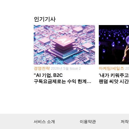
인기기사
경영전략
마케팅/세일즈
2026년 5월 Issue 2
2
“AI 기업, B2C
‘내가 키워주고
구독요금제로는 수익 한계
팬덤 씨앗 시간
다른 사업 없이 AI 성장에만
‘정체성 공동체
의존 땐 위기”
서비스 소개
이용약관
저작