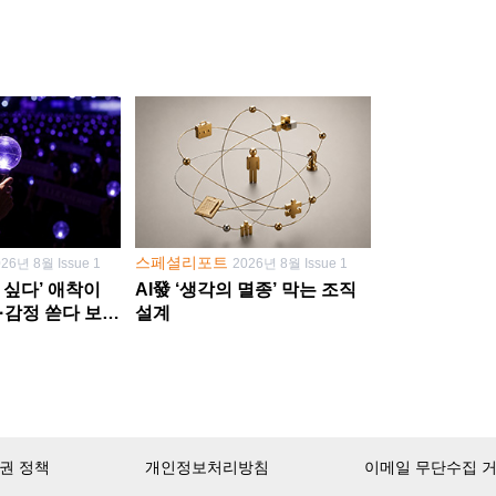
스페셜리포트
026년 8월 Issue 1
2026년 8월 Issue 1
 싶다’ 애착이
AI發 ‘생각의 멸종’ 막는 조직
·감정 쏟다 보면
설계
’로
권 정책
개인정보처리방침
이메일 무단수집 