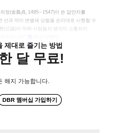
정(金義貞, 1495∼1547)이 쓴 답안지를
면 선과 악이 변별돼 상벌을 순리대로 시행할 수
론(公論)이 막혀 사람들의 생각이 소통되지
지러워집니다”
라고 답했다.
2
클을 제대로 즐기는 방법
한 달 무료!
든 해지 가능합니다.
DBR 멤버십 가입하기