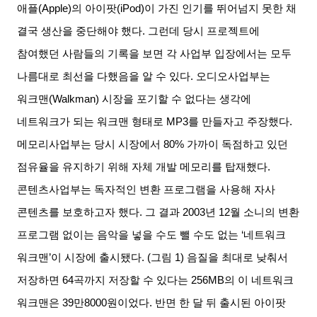
애플
(Apple)
의 아이팟
(iPod)
이 가진 인기를 뛰어넘지 못한 채
결국 생산을 중단해야 했다
.
그런데 당시 프로젝트에
참여했던 사람들의 기록을 보면 각 사업부 입장에서는 모두
나름대로 최선을 다했음을 알 수 있다
.
오디오사업부는
워크맨
(Walkman)
시장을 포기할 수 없다는 생각에
네트워크가 되는 워크맨 형태로
MP3
를 만들자고 주장했다
.
메모리사업부는 당시 시장에서
80%
가까이 독점하고 있던
점유율을 유지하기 위해 자체 개발 메모리를 탑재했다
.
콘텐츠사업부는 독자적인 변환 프로그램을 사용해 자사
콘텐츠를 보호하고자 했다
.
그 결과
2003
년
12
월 소니의 변환
프로그램 없이는 음악을 넣을 수도 뺄 수도 없는
‘
네트워크
워크맨
’
이 시장에 출시됐다
. (
그림
1)
음질을 최대로 낮춰서
저장하면
64
곡까지 저장할 수 있다는
256MB
의 이 네트워크
워크맨은
39
만
8000
원이었다
.
반면 한 달 뒤 출시된 아이팟