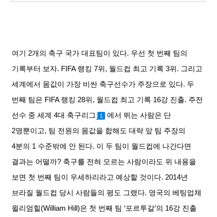
여기
2
개의 축구 국가 대표팀이 있다
.
우선 첫 번째 팀의
기록부터 보자
. FIFA
랭킹
7
위
,
월드컵 최고 기록
3
위
.
그리고
세계에서 몸값이 가장 비싼 축구선수가 주장으로 있다
.
두
번째 팀은
FIFA
랭킹
28
위
,
월드컵 최고 기록
16
강 진출
.
주전
선수 중 세계
4
대 축구리그
에서 뛰는 사람은 단
1
2
명뿐이고
,
팀 전원의 몸값을 합해도 대략 앞 팀 주장의
4
분의
1
수준밖에 안 된다
.
이 두 팀이 월드컵에 나간다면
결과는 어떨까
?
축구를 전혀 모르는 사람이라도 위 내용을
보면 첫 번째 팀이 우세하리라고 예상할 것이다
. 2014
년
브라질 월드컵 당시 사람들의 평도 그랬다
.
영국의 베팅업체
윌리엄힐
(William Hill)
은 첫 번째 팀
‘
포르투갈
’
의
16
강 진출