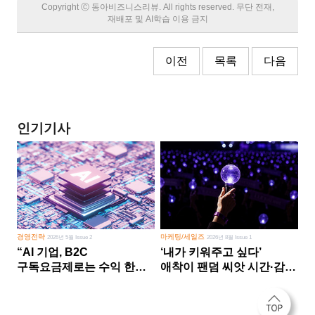
Copyright Ⓒ 동아비즈니스리뷰. All rights reserved. 무단 전재,
재배포 및 AI학습 이용 금지
이전
목록
다음
인기기사
경영전략
마케팅/세일즈
2026년 5월 Issue 2
2026년 8월 Issue 1
“AI 기업, B2C
‘내가 키워주고 싶다’
구독요금제로는 수익 한계
애착이 팬덤 씨앗 시간·감정
다른 사업 없이 AI 성장에만
쏟다 보면 ‘정체성
의존 땐 위기”
공동체’로