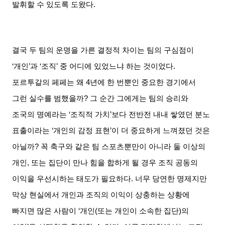
발휘할 수 있도록 도왔다
.
결국 두 팀의 운명을 가른 결정적 차이는 팀의 구심점이
‘
개인
’
과
‘
조직
’
중 어디에 있었느냐 하는 것이었다
.
포르투갈의 페페는 왜
4
년에 한 번뿐인 중요한 경기에서
그런 실수를 범했을까
?
그 순간 그에게는 팀의 승리와
조국의 명예라는
‘
조직적 가치
’
보다 전반전 내내 쌓였던 분노
표출이라는
‘
개인의 감정 표현
’
이 더 중요하게 느껴졌던 것은
아닐까
?
꼭 축구와 같은 팀 스포츠뿐만이 아니라 둘 이상의
개인
,
또는 집단이 만나 힘을 합하게 될 경우 조직 공동의
이익을 우선시하는 태도가 필요하다
.
너무 당연한 명제지만
막상 현실에서 개인과 조직의 이익이 상충하는 상황에
빠지면 많은 사람이
‘
개인
(
또는 개인이 소속한 집단
)
의