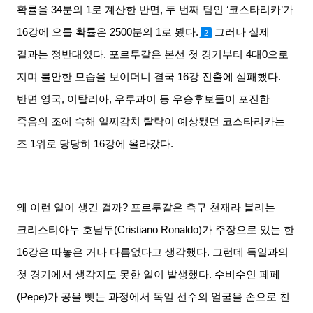
확률을
34
분의
1
로 계산한 반면
,
두 번째 팀인
‘
코스타리카
’
가
16
강에 오를 확률은
2500
분의
1
로 봤다
.
그러나 실제
2
결과는 정반대였다
.
포르투갈은 본선 첫 경기부터
4
대
0
으로
지며 불안한 모습을 보이더니 결국
16
강 진출에 실패했다
.
반면 영국
,
이탈리아
,
우루과이 등 우승후보들이 포진한
죽음의 조에 속해 일찌감치 탈락이 예상됐던 코스타리카는
조
1
위로 당당히
16
강에 올라갔다
.
왜 이런 일이 생긴 걸까
?
포르투갈은 축구 천재라 불리는
크리스티아누 호날두
(Cristiano Ronaldo)
가 주장으로 있는 한
16
강은 따놓은 거나 다름없다고 생각했다
.
그런데 독일과의
첫 경기에서 생각지도 못한 일이 발생했다
.
수비수인 페페
(Pepe)
가 공을 뺏는 과정에서 독일 선수의 얼굴을 손으로 친