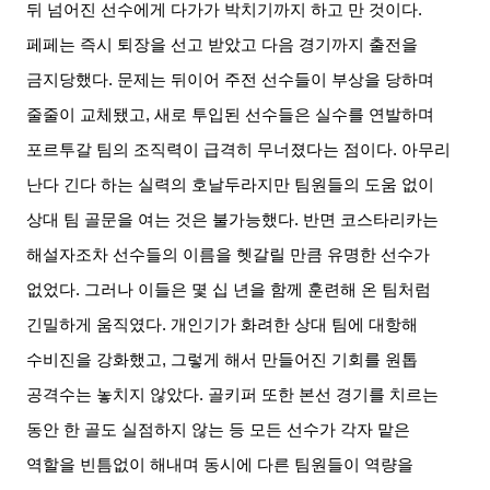
뒤 넘어진 선수에게 다가가 박치기까지 하고 만 것이다
.
페페는 즉시 퇴장을 선고 받았고 다음 경기까지 출전을
금지당했다
.
문제는 뒤이어 주전 선수들이 부상을 당하며
줄줄이 교체됐고
,
새로 투입된 선수들은 실수를 연발하며
포르투갈 팀의 조직력이 급격히 무너졌다는 점이다
.
아무리
난다 긴다 하는 실력의 호날두라지만 팀원들의 도움 없이
상대 팀 골문을 여는 것은 불가능했다
.
반면 코스타리카는
해설자조차 선수들의 이름을 헷갈릴 만큼 유명한 선수가
없었다
.
그러나 이들은 몇 십 년을 함께 훈련해 온 팀처럼
긴밀하게 움직였다
.
개인기가 화려한 상대 팀에 대항해
수비진을 강화했고
,
그렇게 해서 만들어진 기회를 원톱
공격수는 놓치지 않았다
.
골키퍼 또한 본선 경기를 치르는
동안 한 골도 실점하지 않는 등 모든 선수가 각자 맡은
역할을 빈틈없이 해내며 동시에 다른 팀원들이 역량을