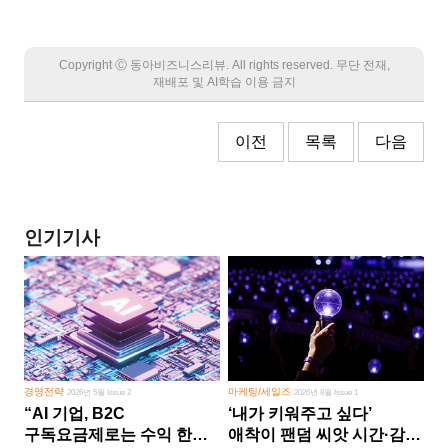
Copyright Ⓒ 동아비즈니스리뷰. All rights reserved. 무단 전재,
재배포 및 AI학습 이용 금지
이전
목록
다음
인기기사
경영전략
마케팅/세일즈
2026년 5월 Issue 2
2026년 8월 Issue 1
“AI 기업, B2C
‘내가 키워주고 싶다’
구독요금제로는 수익 한계
애착이 팬덤 씨앗 시간·감정