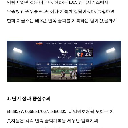
약팀이었던 것은 아니다
.
한화는
1999
한국시리즈에서
우승했고 준우승도
5
번이나 기록한 강팀이었다
.
그렇다면
한화 이글스는 왜
3
년 연속 꼴찌를 기록하는 팀이 됐을까
?
1.
단기 성과 중심주의
8888577, 6668587667, 5886899.
비밀번호처럼 보이는 이
숫자들은 각각 연속 꼴찌기록을 세우던 암흑기의