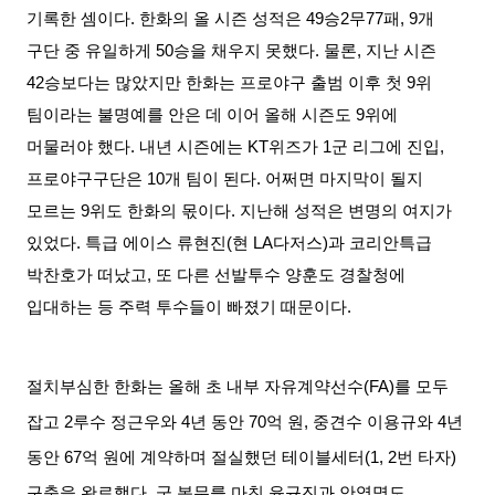
기록한 셈이다
.
한화의 올 시즌 성적은
49
승
2
무
77
패
, 9
개
구단 중 유일하게
50
승을 채우지 못했다
.
물론
,
지난 시즌
42
승보다는 많았지만 한화는 프로야구 출범 이후 첫
9
위
팀이라는 불명예를 안은 데 이어 올해 시즌도
9
위에
머물러야 했다
.
내년 시즌에는
KT
위즈가
1
군 리그에 진입
,
프로야구구단은
10
개 팀이 된다
.
어쩌면 마지막이 될지
모르는
9
위도 한화의 몫이다
.
지난해 성적은 변명의 여지가
있었다
.
특급 에이스 류현진
(
현
LA
다저스
)
과 코리안특급
박찬호가 떠났고
,
또 다른 선발투수 양훈도 경찰청에
입대하는 등 주력 투수들이 빠졌기 때문이다
.
절치부심한 한화는 올해 초 내부 자유계약선수
(FA)
를 모두
잡고
2
루수 정근우와
4
년 동안
70
억 원
,
중견수 이용규와
4
년
동안
67
억 원에 계약하며 절실했던 테이블세터
(1, 2
번 타자
)
구축을 완료했다
.
군 복무를 마친 윤규진과 안영명도