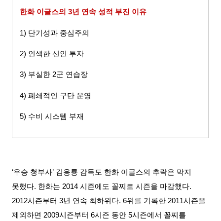
한화 이글스의
3
년 연속 성적 부진 이유
1)
단기성과 중심주의
2)
인색한 신인 투자
3)
부실한
2
군 연습장
4)
폐쇄적인 구단 운영
5)
수비 시스템 부재
‘우승 청부사
’
김응룡 감독도 한화 이글스의 추락은 막지
못했다
.
한화는
2014
시즌에도 꼴찌로 시즌을 마감했다
.
2012
시즌부터
3
년 연속 최하위다
. 6
위를 기록한
2011
시즌을
제외하면
2009
시즌부터
6
시즌 동안
5
시즌에서 꼴찌를