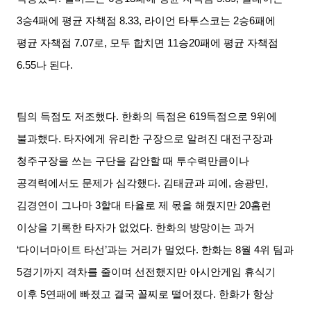
3
승
4
패에 평균 자책점
8.33,
라이언 타투스코는
2
승
6
패에
평균 자책점
7.07
로
,
모두 합치면
11
승
20
패에 평균 자책점
6.55
나 된다
.
팀의 득점도 저조했다
.
한화의 득점은
619
득점으로
9
위에
불과했다
.
타자에게 유리한 구장으로 알려진 대전구장과
청주구장을 쓰는 구단을 감안할 때 투수력만큼이나
공격력에서도 문제가 심각했다
.
김태균과 피에
,
송광민
,
김경연이 그나마
3
할대 타율로 제 몫을 해줬지만
20
홈런
이상을 기록한 타자가 없었다
.
한화의 방망이는 과거
‘
다이너마이트 타선
’
과는 거리가 멀었다
.
한화는
8
월
4
위 팀과
5
경기까지 격차를 줄이며 선전했지만 아시안게임 휴식기
이후
5
연패에 빠졌고 결국 꼴찌로 떨어졌다
.
한화가 항상