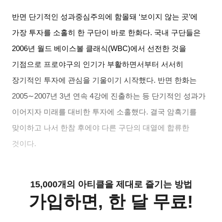
반면 단기적인 성과중심주의에 함몰돼
‘
보이지 않는 곳
’
에
가장 투자를 소홀히 한 구단이 바로 한화다
.
국내 구단들은
2006
년 월드 베이스볼 클래식
(WBC)
에서 선전한 것을
기점으로 프로야구의 인기가 부활하면서부터 서서히
장기적인 투자에 관심을 기울이기 시작했다
.
반면 한화는
2005∼2007
년
3
년 연속
4
강에 진출하는 등 단기적인 성과가
이어지자 미래를 대비한 투자에 소홀했다
.
결국 암흑기를
맞이하고 나서 한참 후에야 다른 구단의 대열에 합류한
것이다
.
15,000개의 아티클을 제대로 즐기는 방법
가입하면, 한 달 무료!