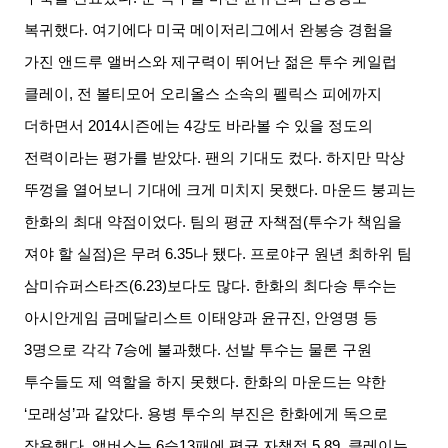
복귀했다
.
여기에다 미국 메이저리그에서 완봉승 경험을
가진 앤드루 앨버스와 제구력이 뛰어난 젊은 투수 케일럽
클레이
,
전 볼티모어 오리올스 소속의 펠릭스 피에까지
더하면서
2014
시즌에는
4
강도 바라볼 수 있을 정도의
전력이라는 평가를 받았다
.
팬의 기대도 컸다
.
하지만 막상
뚜껑을 열어보니 기대에 크게 미치지 못했다
.
마운드 붕괴는
한화의 최대 약점이었다
.
팀의 평균 자책점
(
투수가 책임을
져야 할 실점
)
은 무려
6.35
나 됐다
.
프로야구 원년 최하위 팀
삼미슈퍼스타즈
(6.23)
보다도 많다
.
한화의 최다승 투수는
아시안게임 금메달리스트 이태양과 윤규진
,
안영명 등
3
명으로 각각
7
승에 불과했다
.
선발 투수는 물론 구원
투수들도 제 역할을 하지 못했다
.
한화의 마운드는 약한
‘
모래성
’
과 같았다
.
용병 투수의 부진은 한화에게 독으로
작용했다
.
앨버스는
6
승
13
패에 평균 자책점
5.89,
클레이는