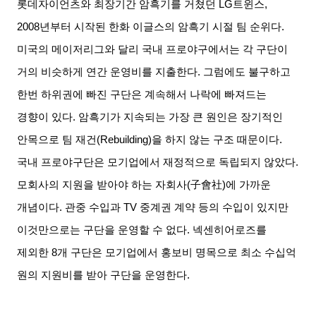
롯데자이언츠와 최장기간 암흑기를 거쳤던
LG
트윈스
,
2008
년부터 시작된 한화 이글스의 암흑기 시절 팀 순위다
.
미국의 메이저리그와 달리 국내 프로야구에서는 각 구단이
거의 비슷하게 연간 운영비를 지출한다
.
그럼에도 불구하고
한번 하위권에 빠진 구단은 계속해서 나락에 빠져드는
경향이 있다
.
암흑기가 지속되는 가장 큰 원인은 장기적인
안목으로 팀 재건
(Rebuilding)
을 하지 않는 구조 때문이다
.
국내 프로야구단은 모기업에서 재정적으로 독립되지 않았다
.
모회사의 지원을 받아야 하는 자회사
(
子會社
)
에 가까운
개념이다
.
관중 수입과
TV
중계권 계약 등의 수입이 있지만
이것만으로는 구단을 운영할 수 없다
.
넥센히어로즈를
제외한
8
개 구단은 모기업에서 홍보비 명목으로 최소 수십억
원의 지원비를 받아 구단을 운영한다
.