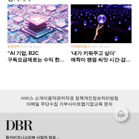
경영전략
마케팅/세일즈
2026년 5월 Issue 2
2026년 8월 Issue 1
“AI 기업, B2C
‘내가 키워주고 싶다’
구독요금제로는 수익 한계
애착이 팬덤 씨앗 시간·감정
다른 사업 없이 AI 성장에만
쏟다 보면 ‘정체성
의존 땐 위기”
공동체’로
서비스 소개
이용약관
저작권 정책
개인정보처리방침
이메일 무단수집 거부
사이트맵
기업교육 문의
동아비즈니스리뷰 사업자 정보