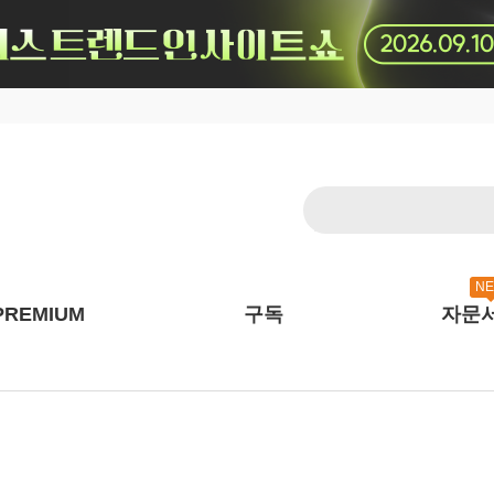
N
PREMIUM
구독
자문