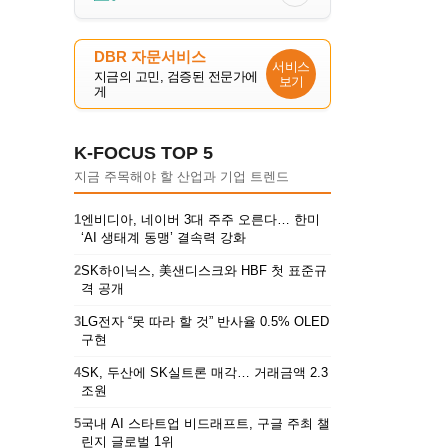
DBR 자문서비스
서비스
지금의 고민, 검증된 전문가에
보기
게
K-FOCUS TOP 5
지금 주목해야 할 산업과 기업 트렌드
1
엔비디아, 네이버 3대 주주 오른다… 한미
‘AI 생태계 동맹’ 결속력 강화
2
SK하이닉스, 美샌디스크와 HBF 첫 표준규
격 공개
3
LG전자 “못 따라 할 것” 반사율 0.5% OLED
구현
4
SK, 두산에 SK실트론 매각… 거래금액 2.3
조원
5
국내 AI 스타트업 비드래프트, 구글 주최 챌
린지 글로벌 1위