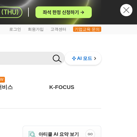
로그인
회원가입
고객센터
기업교육 문의
|
|
|
AI 모드
EW
서비스
K-FOCUS
아티클 AI 요약 보기
GO