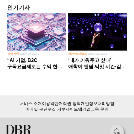
인기기사
경영전략
마케팅/세일즈
2026년 5월 Issue 2
2026년 8월 Issue 1
“AI 기업, B2C
‘내가 키워주고 싶다’
구독요금제로는 수익 한계
애착이 팬덤 씨앗 시간·감정
다른 사업 없이 AI 성장에만
쏟다 보면 ‘정체성
의존 땐 위기”
공동체’로
서비스 소개
이용약관
저작권 정책
개인정보처리방침
이메일 무단수집 거부
사이트맵
기업교육 문의