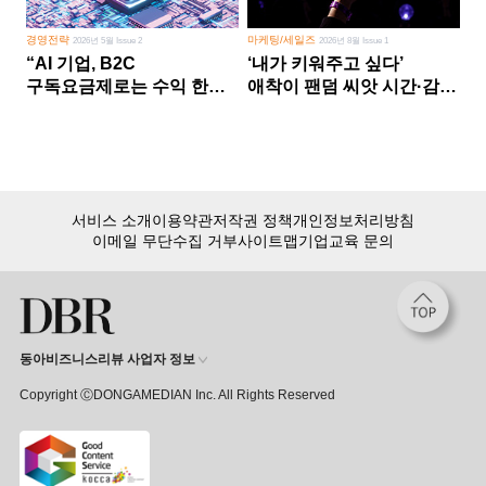
경영전략
마케팅/세일즈
2026년 5월 Issue 2
2026년 8월 Issue 1
“AI 기업, B2C
‘내가 키워주고 싶다’
구독요금제로는 수익 한계
애착이 팬덤 씨앗 시간·감정
다른 사업 없이 AI 성장에만
쏟다 보면 ‘정체성
의존 땐 위기”
공동체’로
서비스 소개
이용약관
저작권 정책
개인정보처리방침
이메일 무단수집 거부
사이트맵
기업교육 문의
동아비즈니스리뷰 사업자 정보
Copyright ⒸDONGAMEDIAN Inc. All Rights Reserved
회원 가입만 해도, DBR 월정액 서비스 첫 달 무료!
15,000여 건의 DBR 콘텐츠를
무제한으로 이용
하세요.