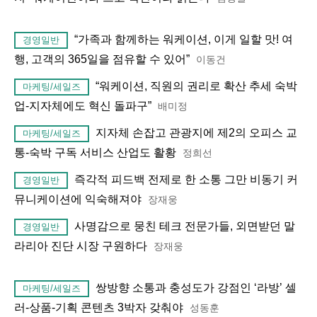
“가족과 함께하는 워케이션, 이게 일할 맛! 여
경영일반
행, 고객의 365일을 점유할 수 있어”
이동건
“워케이션, 직원의 권리로 확산 추세 숙박
마케팅/세일즈
업-지자체에도 혁신 돌파구”
배미정
지자체 손잡고 관광지에 제2의 오피스 교
마케팅/세일즈
통-숙박 구독 서비스 산업도 활황
정희선
즉각적 피드백 전제로 한 소통 그만 비동기 커
경영일반
뮤니케이션에 익숙해져야
장재웅
사명감으로 뭉친 테크 전문가들, 외면받던 말
경영일반
라리아 진단 시장 구원하다
장재웅
쌍방향 소통과 충성도가 강점인 ‘라방’ 셀
마케팅/세일즈
러-상품-기획 콘텐츠 3박자 갖춰야
성동훈