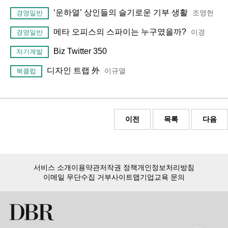
‘운하열’ 상인들의 슬기로운 기부 생활
조영헌
경영일반
메타 오피스의 스파이는 누구였을까?
이경
경영일반
Biz Twitter 350
자기계발
디자인 트랩 外
이규열
북클럽
이전
목록
다음
서비스 소개
이용약관
저작권 정책
개인정보처리방침
이메일 무단수집 거부
사이트맵
기업교육 문의