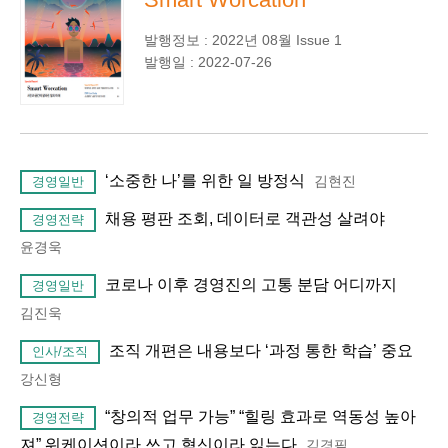
발행정보 : 2022년 08월 Issue 1
발행일 : 2022-07-26
‘소중한 나’를 위한 일 방정식
김현진
경영일반
채용 평판 조회, 데이터로 객관성 살려야
경영전략
윤경욱
코로나 이후 경영진의 고통 분담 어디까지
경영일반
김진욱
조직 개편은 내용보다 ‘과정 통한 학습’ 중요
인사/조직
강신형
“창의적 업무 가능” “힐링 효과로 역동성 높아
경영전략
져” 워케이션이라 쓰고 혁신이라 읽는다
김경필