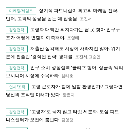
장기적 파트너십이 최고의 마케팅 전략.
마케팅/세일즈
먼저, 고객의 성공을 돕는 데 집중을
조진서
고령화 대책만 외치다가는 답 못 찾아 인구구
경영전략
조가 어떻게 변할지 예측해야
조영태
저출산 심각해도 시장이 사라지진 않아. 위기
경영전략
론에 휩쓸린 ‘경직된 전략’ 경계를
조진서,고승연
인구-소비-성장절벽 ‘클리프 행어’ 싱글족-액티
경영전략
브시니어 시장에 주목하라
심태호
고령 근로자가 함께 일할 환경인가? 그렇다면
인사/조직
당신의 조직엔 미래가 있다
장은지
‘고령자’로 묶지 않고 타깃 세분화. 도심 피트
경영전략
니스센터가 오전에 붐빈다
김양팽