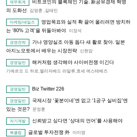
비트코인의 블록체인 기술. 新공유경제 혁명
재무회계
의 도화선
김영훈 ,길태민
영업목표와 실적 확 끌어 올리려면 방치하
마케팅/세일즈
는 ‘80% 고객’을 뒤돌아봐야
이장석
가나 영양실조 아동 돕다 새 활로 찾아. 일본
경영전략
아지노모토에서 배우는 시장전략
신현암
해커처럼 생각해야 사이버전쟁 이긴다
경영일반
기예르모 드 하로,엘리자베드 라말류,호세 에스테베즈
Biz Twitter 226
경영일반
국제시장 ‘꽃분이네’엔 없고 ‘1공구 실비집’엔
경영일반
있는 것은?
문정훈
신뢰받고 싶다면 ‘상대의 언어’를 사용해야
자기계발
글로벌 투자전쟁 外
이미영
북클럽