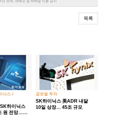
rved. 무단 전재, 재배포 및 AI학습 이용 금지
목록
이닉스 /
글로벌 투자
SK하이닉스 美ADR 내달
-SK하이닉스
10일 상장… 45조 규모
조 원 전망…
이클 본격화