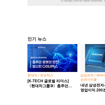
ⓒ dongA.com All rights rese
인기 뉴스
현대차 / 로보틱스
삼성전자 / SK하
슈퍼사이클
[K-TECH 글로벌 리더스]
내년 삼성전자
〈현대차그룹③〉춤추던
영업이익 200
로봇의 반전… 보스턴
반도체 슈퍼사
다이내믹스, 현대차 만나 판
바뀌었다