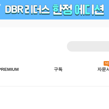
N
PREMIUM
구독
자문