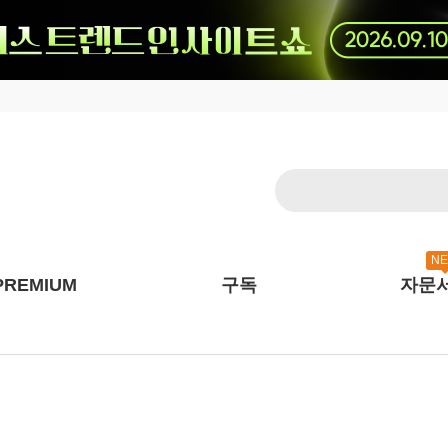
N
PREMIUM
구독
자문