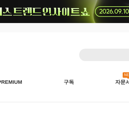
N
PREMIUM
구독
자문