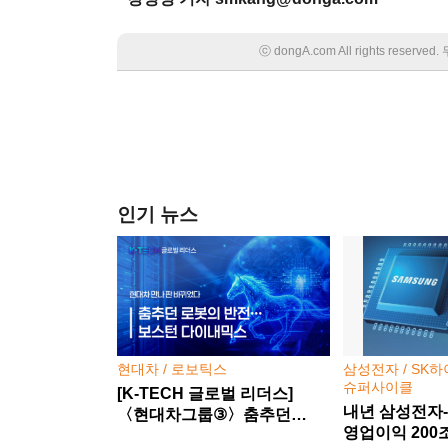
ⓒ dongA.com All rights rese
인기 뉴스
현대차 / 로보틱스
삼성전자 / SK하
슈퍼사이클
[K-TECH 글로벌 리더스]
내년 삼성전자
〈현대차그룹③〉춤추던
영업이익 200
로봇의 반전… 보스턴