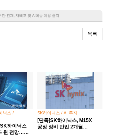
rved. 무단 전재, 재배포 및 AI학습 이용 금지
목록
이닉스 /
SK하이닉스 / AI 투자
[단독]SK하이닉스, M15X
-SK하이닉스
공장 장비 반입 2개월
조 원 전망…
당겼다… HBM 경쟁 승부수