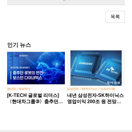
목록
인기 뉴스
현대차 / 로보틱스
삼성전자 / SK하이닉스 / 슈퍼사이클
[K-TECH 글로벌 리더스]
내년 삼성전자-SK하이닉스
〈현대차그룹③〉춤추던
영업이익 200조 원 전망…
로봇의 반전… 보스턴
반도체 슈퍼사이클 본격화
다이내믹스, 현대차 만나 판
바뀌었다