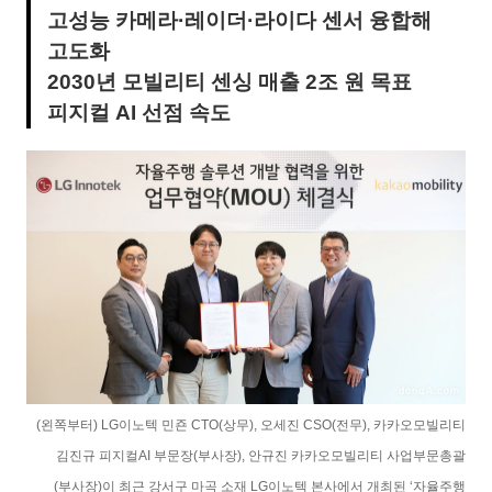
고성능 카메라·레이더·라이다 센서 융합해
고도화
2030년 모빌리티 센싱 매출 2조 원 목표
피지컬 AI 선점 속도
(왼쪽부터) LG이노텍 민죤 CTO(상무), 오세진 CSO(전무), 카카오모빌리티
김진규 피지컬AI 부문장(부사장), 안규진 카카오모빌리티 사업부문총괄
(부사장)이 최근 강서구 마곡 소재 LG이노텍 본사에서 개최된 ‘자율주행