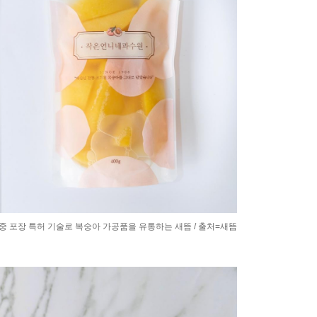
중 포장 특허 기술로 복숭아 가공품을 유통하는 새뜸 / 출처=새뜸