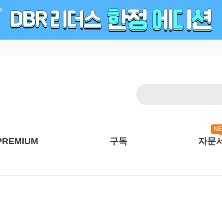
N
PREMIUM
구독
자문