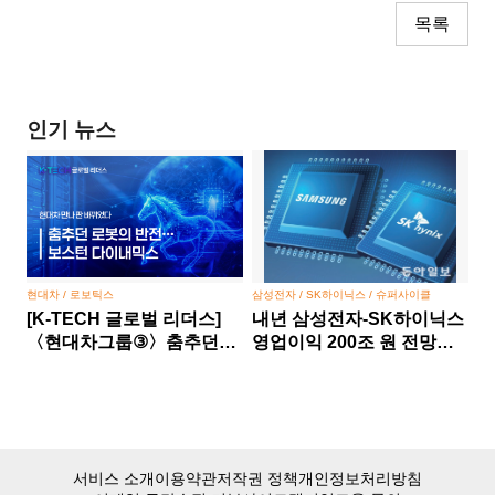
목록
인기 뉴스
현대차 / 로보틱스
삼성전자 / SK하이닉스 / 슈퍼사이클
[K-TECH 글로벌 리더스]
내년 삼성전자-SK하이닉스
〈현대차그룹③〉춤추던
영업이익 200조 원 전망…
로봇의 반전… 보스턴
반도체 슈퍼사이클 본격화
다이내믹스, 현대차 만나 판
바뀌었다
서비스 소개
이용약관
저작권 정책
개인정보처리방침