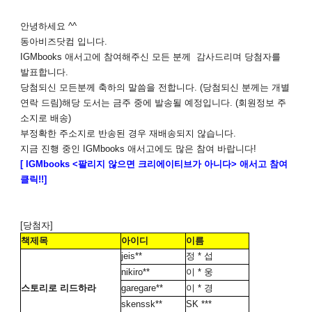
안녕하세요 ^^
동아비즈닷컴 입니다.
IGMbooks 애서고
에 참여해주신 모든 분께 감사드리며 당첨자를
발표합니다.
당첨되신 모든분께 축하의 말씀을 전합니다
. (당첨되신 분께는 개별
연락 드림)
해당 도서는 금주 중에 발송될 예정입니다
. (
회원정보 주
소지로 배송)
부정확한 주소지로 반송된 경우 재배송되지 않습니다.
지금 진행 중인 IGMbooks 애서고에도 많은 참여 바랍니다!
[ IGMbooks <팔리지 않으면 크리에이티브가 아니다> 애서고 참여
클릭!!]
[당첨자]
책제목
아이디
이름
jeis**
정 * 섭
nikiro**
이 * 웅
스토리로 리드하라
garegare**
이 * 경
skenssk**
SK ***