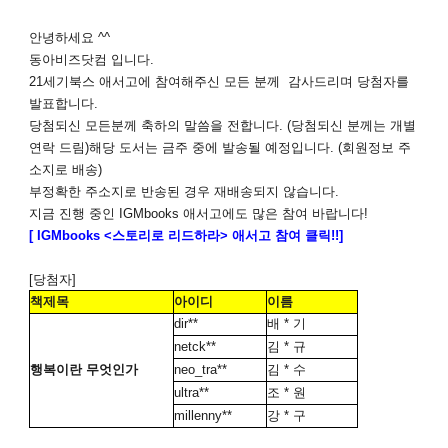
안녕하세요 ^^
동아비즈닷컴 입니다.
21세기북스 애서고
에 참여해주신 모든 분께 감사드리며 당첨자를
발표합니다.
당첨되신 모든분께 축하의 말씀을 전합니다
. (당첨되신 분께는 개별
연락 드림)
해당 도서는 금주 중에 발송될 예정입니다
. (
회원정보 주
소지로 배송)
부정확한 주소지로 반송된 경우 재배송되지 않습니다.
지금 진행 중인 IGMbooks 애서고에도 많은 참여 바랍니다!
[ IGMbooks <스토리로 리드하라> 애서고 참여 클릭!!]
[당첨자]
책제목
아이디
이름
dir**
배 * 기
netck**
김 * 규
행복이란 무엇인가
neo_tra**
김 * 수
ultra**
조 * 원
millenny**
강 * 구