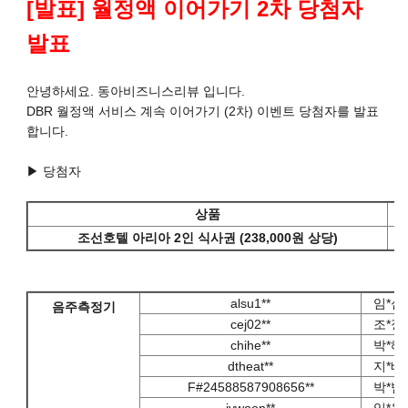
[발표] 월정액 이어가기 2차 당첨자
발표
안녕하세요. 동아비즈니스리뷰 입니다.
DBR 월정액 서비스 계속 이어가기 (2차) 이벤트 당첨자를 발표
합니다.
▶ 당첨자
상품
조선호텔 아리아 2인 식사권 (238,000원 상당)
t
alsu1**
임*섭
음주측정기
cej02**
조*정
chihe**
박*혜
dtheat**
지*배
F#24588587908656**
박*범
jywoon**
임*웅