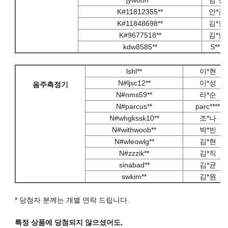
K#11812355**
안*준
K#11848698**
김*원
K#9677518**
김*남
kdw8585**
S**B
lshl**
이*현
N#ljsc12**
이*성
음주측정기
N#nms59**
라*순
N#parcus**
parc****
N#whgkssk10**
조*나
N#withwoob**
박*빈
N#wleowlg**
김*현
N#zzzik**
김*직
sinabad**
김*균
swkim**
김*원
* 당첨자 분께는 개별 연락 드립니다.
특정 상품에 당첨되지 않으셨어도,