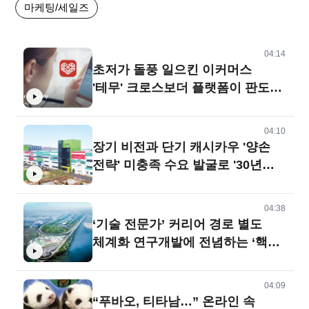
마케팅/세일즈
04:14
초저가 돌풍 일으킨 이커머스
'테무' 크로스보더 플랫폼이 판도
뒤흔드나
04:10
장기 비전과 단기 캐시카우 '양손
전략' 미충족 수요 발굴로 '30년
장수 벤처'
04:38
‘기술 전문가’ 커리어 경로 별도
체계화 연구개발에 전념하는 ‘핵심
엔진’ 키워
04:09
“푸바오, 티타남…” 온라인 속