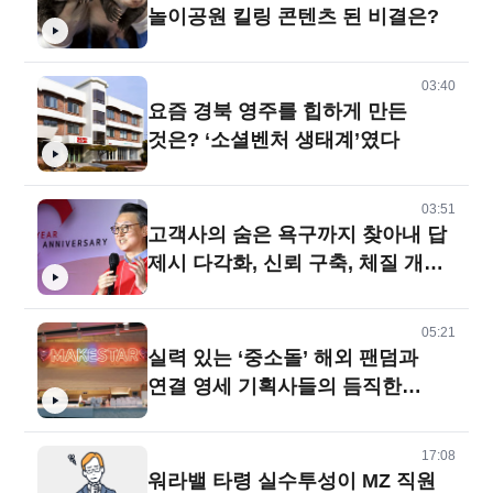
놀이공원 킬링 콘텐츠 된 비결은?
03:40
요즘 경북 영주를 힙하게 만든
것은? ‘소셜벤처 생태계’였다
03:51
고객사의 숨은 욕구까지 찾아내 답
제시 다각화, 신뢰 구축, 체질 개선
전략 통했다
05:21
실력 있는 ‘중소돌’ 해외 팬덤과
연결 영세 기획사들의 듬직한
‘글로벌 도약대’
17:08
워라밸 타령 실수투성이 MZ 직원