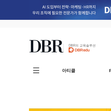
DBR의 교육솔루션
아티클